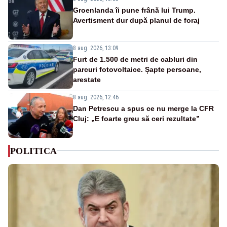
Groenlanda îi pune frână lui Trump.
Avertisment dur după planul de foraj
8 aug. 2026, 13:09
Furt de 1.500 de metri de cabluri din
parcuri fotovoltaice. Șapte persoane,
arestate
8 aug. 2026, 12:46
Dan Petrescu a spus ce nu merge la CFR
Cluj: „E foarte greu să ceri rezultate”
POLITICA