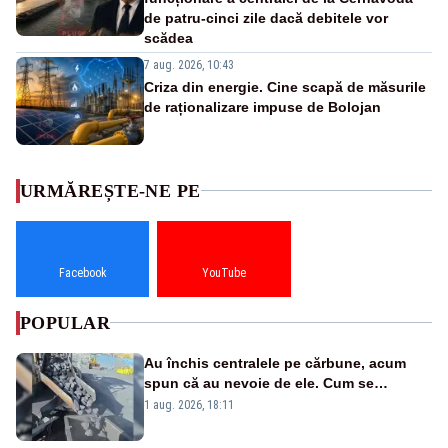
de patru-cinci zile dacă debitele vor
scădea
7 aug. 2026, 10:43
Criza din energie. Cine scapă de măsurile
de raționalizare impuse de Bolojan
URMĂREȘTE-NE PE
Facebook
YouTube
POPULAR
Au închis centralele pe cărbune, acum
spun că au nevoie de ele. Cum se
pasează vina în plină criză energetică
1 aug. 2026, 18:11