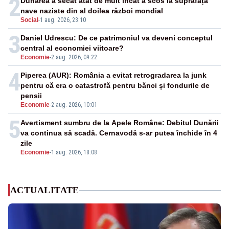
2
Dunărea a secat atât de mult încât a scos la suprafață
nave naziste din al doilea război mondial
Social
-
1 aug. 2026, 23:10
3
Daniel Udrescu: De ce patrimoniul va deveni conceptul
central al economiei viitoare?
Economie
-
2 aug. 2026, 09:22
4
Piperea (AUR): România a evitat retrogradarea la junk
pentru că era o catastrofă pentru bănci și fondurile de
pensii
Economie
-
2 aug. 2026, 10:01
5
Avertisment sumbru de la Apele Române: Debitul Dunării
va continua să scadă. Cernavodă s-ar putea închide în 4
zile
Economie
-
1 aug. 2026, 18:08
ACTUALITATE