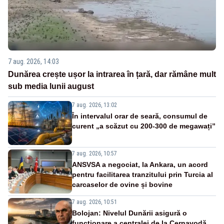
7 aug. 2026, 14:03
Dunărea crește ușor la intrarea în țară, dar rămâne mult
sub media lunii august
7 aug. 2026, 13:02
În intervalul orar de seară, consumul de
curent „a scăzut cu 200-300 de megawați”
7 aug. 2026, 10:57
ANSVSA a negociat, la Ankara, un acord
pentru facilitarea tranzitului prin Turcia al
carcaselor de ovine și bovine
7 aug. 2026, 10:51
Bolojan: Nivelul Dunării asigură o
funcționare a centralei de la Cernavodă