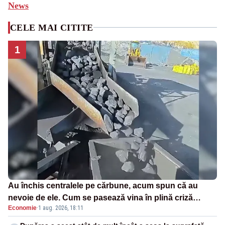
News
CELE MAI CITITE
1
Au închis centralele pe cărbune, acum spun că au
nevoie de ele. Cum se pasează vina în plină criză
Economie
·
1 aug. 2026, 18:11
energetică