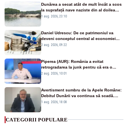
Dunărea a secat atât de mult încât a scos
la suprafață nave naziste din al doilea
război mondial
1 aug. 2026, 23:10
Daniel Udrescu: De ce patrimoniul va
deveni conceptul central al economiei
viitoare?
2 aug. 2026, 09:22
Piperea (AUR): România a evitat
retrogradarea la junk pentru că era o
catastrofă pentru bănci și fondurile de
2 aug. 2026, 10:01
pensii
Avertisment sumbru de la Apele Române:
Debitul Dunării va continua să scadă.
Cernavodă s-ar putea închide în 4 zile
1 aug. 2026, 18:08
CATEGORII POPULARE