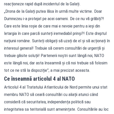
reacționeze rapid după incidentul de la Galați.
„Drona de la Galați putea lăsa în urmă multe victime. Doar
Dumnezeu i-a protejat pe acei oameni. De ce nu vă grăbiți?!
Care este linia roșie de care mai e nevoie pentru a ieși din
letargia în care parcă sunteți iremediabil prinși?! Este dreptul
națiunii române. Sunteți obligați să uzați de el și să acționați în
interesul general! Trebuie să cerem consultări de urgență și
trebuie găsite soluții! Partenerii noștri sunt lângă noi, NATO
este lângă noi, dar asta înseamnă și că noi trebuie să folosim
tot ce ne stă la dispoziție”, a mai precizat aceasta.
Ce înseamnă articolul 4 al NATO
Articolul 4 al Tratatului Atlanticului de Nord permite unui stat
membru NATO să ceară consultări cu aliații atunci când
consideră că securitatea, independența politică sau
integritatea sa teritorială sunt amenințate. Consultările au loc