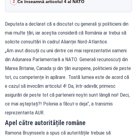
Ce înseamnă articolul 4 al NATO
2
Deputata a declarat că a discutat cu generali și politicieni din
mai multe țări, iar aceștia consideră că România ar trebui să
solicite consultări în cadrul Alianței Nord-Atlantice.
„Am avut discuții cu unii dintre cei mai reprezentativi oameni
din Adunarea Parlamentară a NATO. Generali recunoscuți din
Marea Britanie, Canada și din țări europene, politicieni de peste
tot, cu competențe în apărare. Toată lumea este de acord că
e cazul să invocăm articolul 4! Da, într-adevăr, primesc
asigurări de peste tot că partenerii noștri sunt lângă noi! Deci,
ce mai așteptați?! Polonia a făcut-o deja”, a transmis
reprezentanta AUR.
Apel către autoritățile române
Ramona Bruynseels a spus că autoritățile trebuie să