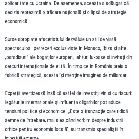
solidaritate cu Ucraina. De asemenea, aceasta a adăugat că
decizia reprezintă o trădare națională și o lipsă de strategie
economică.
Surse apropiate afaceristului dezvăluie un stil de viață
spectaculos : petreceri exclusiviste în Monaco, Ibiza și alte
„paradisuri” ale bogaților europeni, iahturi luxoase și invitați din
cercuri internaționale de elită. În timp ce în România preia o
fabrică strategică, acesta își menține imaginea de miliardar.
Experții avertizează însă că astfel de investiții vin și cu riscuri:
legăturile internaționale și influența oligarhilor pot aduce
tensiuni politice și economice. „Este o tranzacție care ridică
semne de întrebare, mai ales când vorbim despre industrii
critice pentru economia locală”, au transmis specialiștii în
investiții externe.