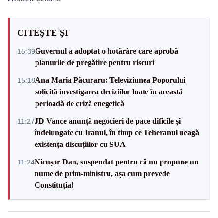
CITEȘTE ȘI
Guvernul a adoptat o hotărâre care aprobă
15:39
planurile de pregătire pentru riscuri
Ana Maria Păcuraru: Televiziunea Poporului
15:18
solicită investigarea deciziilor luate în această
perioadă de criză enegetică
JD Vance anunță negocieri de pace dificile și
11:27
îndelungate cu Iranul, în timp ce Teheranul neagă
existența discuțiilor cu SUA
Nicușor Dan, suspendat pentru că nu propune un
11:24
nume de prim-ministru, așa cum prevede
Constituția!