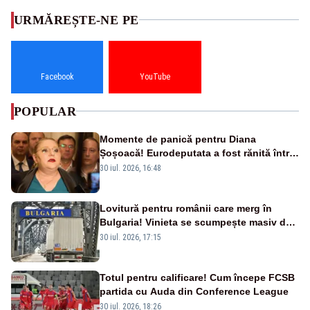
URMĂREȘTE-NE PE
Facebook
YouTube
POPULAR
Momente de panică pentru Diana
Șoșoacă! Eurodeputata a fost rănită într-
un accident rutier
30 iul. 2026, 16:48
Lovitură pentru românii care merg în
Bulgaria! Vinieta se scumpește masiv de
la 1 august
30 iul. 2026, 17:15
Totul pentru calificare! Cum începe FCSB
partida cu Auda din Conference League
30 iul. 2026, 18:26