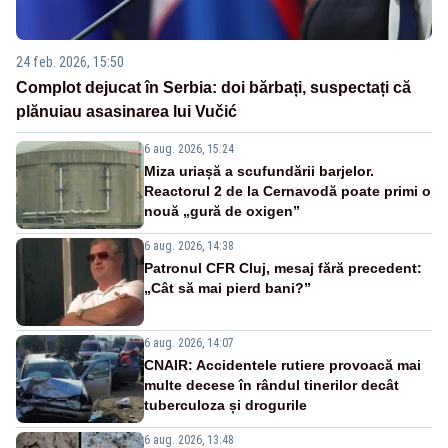
24 feb. 2026, 15:50
Complot dejucat în Serbia: doi bărbați, suspectați că
plănuiau asasinarea lui Vučić
6 aug. 2026, 15:24
Miza uriașă a scufundării barjelor.
Reactorul 2 de la Cernavodă poate primi o
nouă „gură de oxigen”
6 aug. 2026, 14:38
Patronul CFR Cluj, mesaj fără precedent:
„Cât să mai pierd bani?”
6 aug. 2026, 14:07
CNAIR: Accidentele rutiere provoacă mai
multe decese în rândul tinerilor decât
tuberculoza și drogurile
6 aug. 2026, 13:48