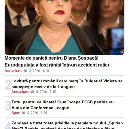
Momente de panică pentru Diana Șoșoacă!
Eurodeputata a fost rănită într-un accident rutier
Actualitate
·
30 iul. 2026, 16:48
2
Lovitură pentru românii care merg în Bulgaria! Vinieta se
scumpește masiv de la 1 august
Actualitate
-
30 iul. 2026, 17:15
3
Totul pentru calificare! Cum începe FCSB partida cu
Auda din Conference League
Sport
-
30 iul. 2026, 18:26
4
Zendaya a furat toate privirile la premiera noului „Spider-
Man”! Rochia inspirată de pânza de păianjen a făcut