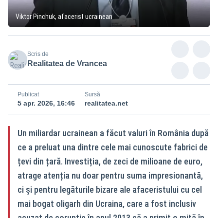
Viktor Pinchuk, afacerist ucrainean
Scris de
Realitatea de Vrancea
Publicat
Sursă
5 apr. 2026, 16:46
realitatea.net
Un miliardar ucrainean a făcut valuri în România după
ce a preluat una dintre cele mai cunoscute fabrici de
țevi din țară. Investiția, de zeci de milioane de euro,
atrage atenția nu doar pentru suma impresionantă,
ci și pentru legăturile bizare ale afaceristului cu cel
mai bogat oligarh din Ucraina, care a fost inclusiv
acuzat de corupție în anul 2013 că a primit o mită în