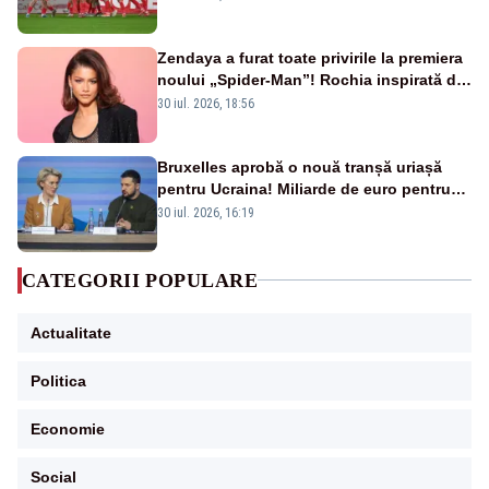
Zendaya a furat toate privirile la premiera
noului „Spider-Man”! Rochia inspirată de
pânza de păianjen a făcut senzație
30 iul. 2026, 18:56
Bruxelles aprobă o nouă tranșă uriașă
pentru Ucraina! Miliarde de euro pentru
armament și apărare
30 iul. 2026, 16:19
CATEGORII POPULARE
Actualitate
Politica
Economie
Social