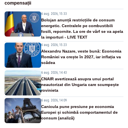
compensații
6 aug. 2026, 15:33
Bolojan anunță restricțiile de consum
energetic. Centralele pe combustibili
fosili, repornite. La ore de vârf se va apela
la importuri - LIVE TEXT
6 aug. 2026, 15:23
Alexandru Nazare, veste bună: Economia
României va crește în 2027, iar inflația va
scădea
6 aug. 2026, 14:43
CNAIR avertizează asupra unui portal
neautorizat din Ungaria care scumpește
rovinieta
6 aug. 2026, 14:09
Canicula pune presiune pe economia
Europei și schimbă comportamentul de
consum (analiză)