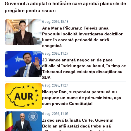
Guvernul a adoptat o hotărâre care aprobă planurile de
pregătire pentru riscuri
6 aug. 2026, 15:18
Ana Maria Păcuraru: Televiziunea
Poporului solicită investigarea deciziilor
luate în această perioadă de criză
enegetică
6 aug. 2026, 11:27
JD Vance anunță negocieri de pace
dificile și îndelungate cu Iranul, în timp ce
Teheranul neagă existența discuțiilor cu
SUA
6 aug. 2026, 11:24
Nicușor Dan, suspendat pentru că nu
propune un nume de prim-ministru, așa
cum prevede Constituția!
6 aug. 2026, 11:05
Zi decisivă la Înalta Curte. Guvernul
Bolojan află astăzi dacă trebuie să