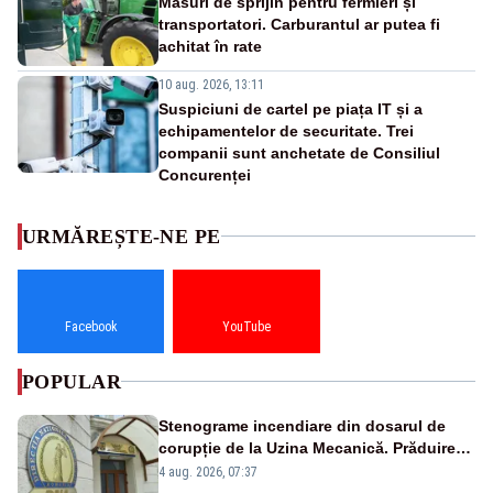
Măsuri de sprijin pentru fermieri și
transportatori. Carburantul ar putea fi
achitat în rate
10 aug. 2026, 13:11
Suspiciuni de cartel pe piața IT și a
echipamentelor de securitate. Trei
companii sunt anchetate de Consiliul
Concurenței
URMĂREȘTE-NE PE
Facebook
YouTube
POPULAR
Stenograme incendiare din dosarul de
corupție de la Uzina Mecanică. Prăduirea
banilor din programul SAFE, interceptată
4 aug. 2026, 07:37
de DNA