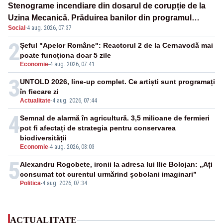
Stenograme incendiare din dosarul de corupție de la
Uzina Mecanică. Prăduirea banilor din programul
Social
·
4 aug. 2026, 07:37
SAFE, interceptată de DNA
2
Șeful "Apelor Române": Reactorul 2 de la Cernavodă mai
poate funcționa doar 5 zile
Economie
-
4 aug. 2026, 07:41
3
UNTOLD 2026, line-up complet. Ce artiști sunt programați
în fiecare zi
Actualitate
-
4 aug. 2026, 07:44
4
Semnal de alarmă în agricultură. 3,5 milioane de fermieri
pot fi afectați de strategia pentru conservarea
biodiversității
Economie
-
4 aug. 2026, 08:03
5
Alexandru Rogobete, ironii la adresa lui Ilie Bolojan: „Ați
consumat tot curentul urmărind șobolani imaginari”
Politica
-
4 aug. 2026, 07:34
ACTUALITATE