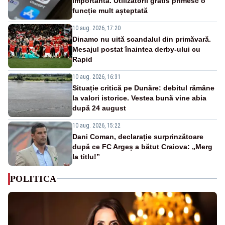
importantă. Utilizatorii gratis primesc o
funcție mult așteptată
10 aug. 2026, 17:20
Dinamo nu uită scandalul din primăvară.
Mesajul postat înaintea derby-ului cu
Rapid
10 aug. 2026, 16:31
Situație critică pe Dunăre: debitul rămâne
la valori istorice. Vestea bună vine abia
după 24 august
10 aug. 2026, 15:22
Dani Coman, declarație surprinzătoare
după ce FC Argeș a bătut Craiova: „Merg
la titlu!”
POLITICA