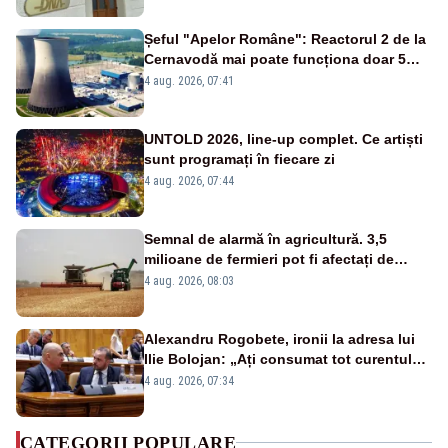
Șeful "Apelor Române": Reactorul 2 de la
Cernavodă mai poate funcționa doar 5
zile
4 aug. 2026, 07:41
UNTOLD 2026, line-up complet. Ce artiști
sunt programați în fiecare zi
4 aug. 2026, 07:44
Semnal de alarmă în agricultură. 3,5
milioane de fermieri pot fi afectați de
strategia pentru conservarea
4 aug. 2026, 08:03
biodiversității
Alexandru Rogobete, ironii la adresa lui
Ilie Bolojan: „Ați consumat tot curentul
urmărind șobolani imaginari”
4 aug. 2026, 07:34
CATEGORII POPULARE