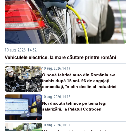
10 aug. 2026, 14:52
Vehiculele electrice, la mare căutare printre români
10 aug. 2026, 14:19
O nouă fabrică auto din România s-a
închis după 15 ani. 96 de angajați
concediați, în plin declin al industriei
10 aug. 2026, 14:12
Noi discuții tehnice pe tema legii
salarizării, la Palatul Cotroceni
10 aug. 2026, 13:33