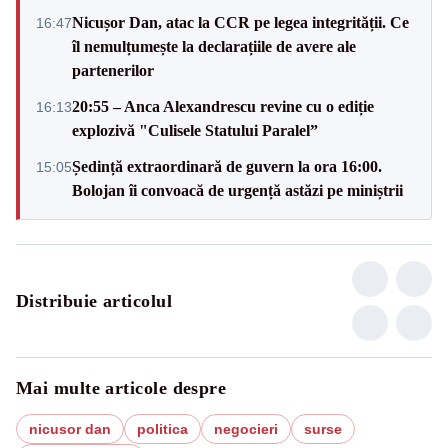
Nicușor Dan, atac la CCR pe legea integrității. Ce
16:47
îl nemulțumește la declarațiile de avere ale
partenerilor
20:55 – Anca Alexandrescu revine cu o ediție
16:13
explozivă "Culisele Statului Paralel”
Ședință extraordinară de guvern la ora 16:00.
15:05
Bolojan îi convoacă de urgență astăzi pe miniștrii
Distribuie articolul
Mai multe articole despre
nicusor dan
politica
negocieri
surse