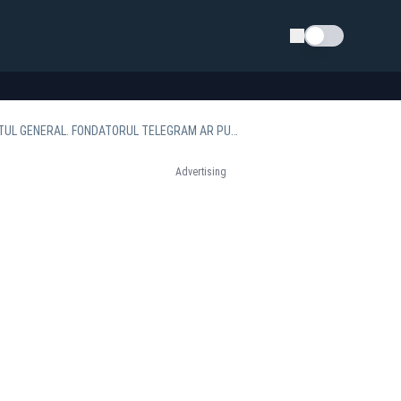
Schimba tema
MUTARE BOMBĂ ÎN DOSARUL ALEGERILOR: GEORGE SIMION DEPUNE UN DENUNȚ LA PARCHETUL GENERAL. FONDATORUL TELEGRAM AR PUTEA FI AUDIAT
Advertising