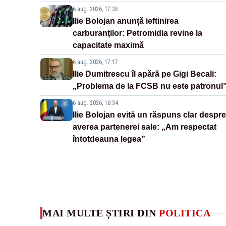
6 aug. 2026, 17:38
Ilie Bolojan anunță ieftinirea
carburanților: Petromidia revine la
capacitate maximă
6 aug. 2026, 17:17
Ilie Dumitrescu îl apără pe Gigi Becali:
„Problema de la FCSB nu este patronul
6 aug. 2026, 16:34
Ilie Bolojan evită un răspuns clar despre
averea partenerei sale: „Am respectat
întotdeauna legea”
MAI MULTE ȘTIRI DIN
POLITICA