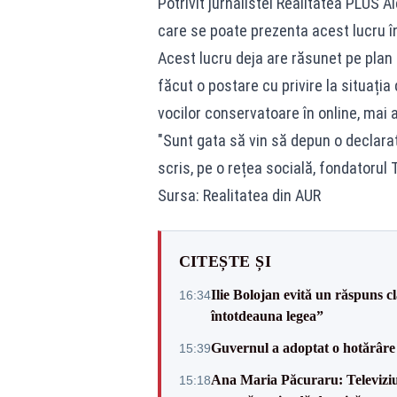
Potrivit jurnalistei Realitatea PLUS
care se poate prezenta acest lucru în
Acest lucru deja are răsunet pe plan 
făcut o postare cu privire la situația 
vocilor conservatoare în online, mai a
"Sunt gata să vin să depun o declar
scris, pe o rețea socială, fondatorul
Sursa: Realitatea din AUR
CITEȘTE ȘI
Ilie Bolojan evită un răspuns c
16:34
întotdeauna legea”
Guvernul a adoptat o hotărâre 
15:39
Ana Maria Păcuraru: Televiziune
15:18