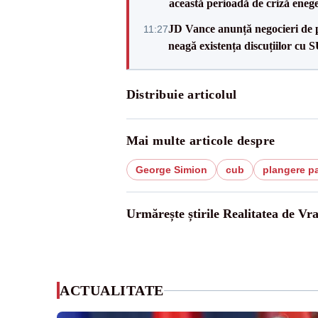
această perioadă de criză enege
JD Vance anunță negocieri de pa
11:27
neagă existența discuțiilor cu 
Distribuie articolul
Mai multe articole despre
George Simion
cub
plangere p
Urmărește știrile Realitatea de Vr
ACTUALITATE