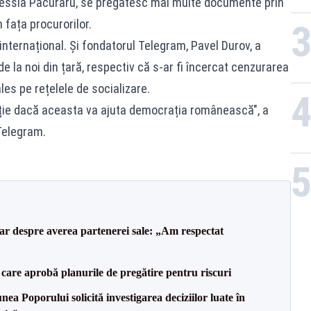
 Alessia Păcuraru, se pregătesc mai multe documente prin
 fața procurorilor.
internațional. Și fondatorul Telegram, Pavel Durov, a
de la noi din țară, respectiv că s-ar fi încercat cenzurarea
les pe rețelele de socializare.
ație dacă aceasta va ajuta democrația românească", a
 Telegram.
lar despre averea partenerei sale: „Am respectat
care aprobă planurile de pregătire pentru riscuri
a Poporului solicită investigarea deciziilor luate în