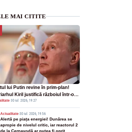
LE MAI CITITE
tul lui Putin revine în prim-plan!
iarhul Kiril justifică războiul într-o
litate
·
30 iul. 2026, 19:27
ă carte
2
Actualitate
-
30 iul. 2026, 19:56
Alertă pe piața energiei! Dunărea se
apropie de nivelul critic, iar reactorul 2
de la Cernavodă ar putea fi oprit