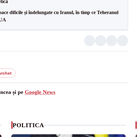
tică
ce dificile și îndelungate cu Iranul, în timp ce Teheranul
SUA
archet
ancea și pe
Google News
POLITICA