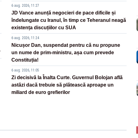
6 aug. 2026, 11:27
JD Vance anunță negocieri de pace dificile și
îndelungate cu Iranul, în timp ce Teheranul neagă
existența discuțiilor cu SUA
6 aug. 2026, 11:24
Nicușor Dan, suspendat pentru că nu propune
”
un nume de prim-ministru, așa cum prevede
Constituția!
6 aug. 2026, 11:05
Zi decisivă la Înalta Curte. Guvernul Bolojan află
astăzi dacă trebuie să plătească aproape un
miliard de euro grefierilor