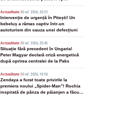
3
Actualitate
-
30 iul. 2026, 20:33
Intervenție de urgență în Pitești! Un
bebeluș a rămas captiv într-un
autoturism din cauza unei defecțiuni
4
Actualitate
-
30 iul. 2026, 20:45
Situație fără precedent în Ungaria!
Peter Magyar declară criză energetică
după oprirea centralei de la Paks
5
Actualitate
-
30 iul. 2026, 18:56
Zendaya a furat toate privirile la
premiera noului „Spider-Man”! Rochia
inspirată de pânza de păianjen a făcut
senzație