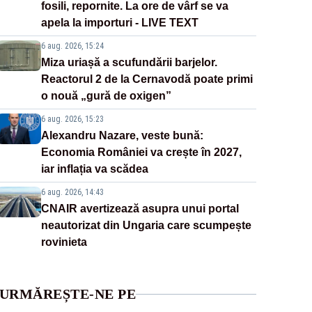
fosili, repornite. La ore de vârf se va
apela la importuri - LIVE TEXT
6 aug. 2026, 15:24
Miza uriașă a scufundării barjelor.
Reactorul 2 de la Cernavodă poate primi
o nouă „gură de oxigen”
6 aug. 2026, 15:23
Alexandru Nazare, veste bună:
Economia României va crește în 2027,
iar inflația va scădea
6 aug. 2026, 14:43
CNAIR avertizează asupra unui portal
neautorizat din Ungaria care scumpește
rovinieta
URMĂREȘTE-NE PE