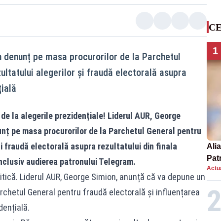
CE
1
 denunț pe masa procurorilor de la Parchetul
ultatului alegerilor și fraudă electorală asupra
țială
de la alegerile prezidențiale! Liderul AUR, George
nț pe masa procurorilor de la Parchetul General pentru
și fraudă electorală asupra rezultatului din finala
Alia
Patr
inclusiv audierea patronului Telegram.
Actua
nou
tică. Liderul AUR, George Simion, anunță că va depune un
rchetul General pentru fraudă electorală și influențarea
dențială.