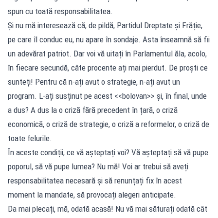
spun cu toată responsabilitatea.
Și nu mă interesează că, de pildă, Partidul Dreptate și Frăție,
pe care îl conduc eu, nu apare în sondaje. Asta înseamnă să fii
un adevărat patriot. Dar voi vă uitați în Parlamentul ăla, acolo,
în fiecare secundă, câte procente ați mai pierdut. De proști ce
sunteți! Pentru că n-ați avut o strategie, n-ați avut un
program. L-ați susținut pe acest <<bolovan>> și, în final, unde
a dus? A dus la o criză fără precedent în țară, o criză
economică, o criză de strategie, o criză a reformelor, o criză de
toate felurile.
În aceste condiții, ce vă așteptați voi? Vă așteptați să vă pupe
poporul, să vă pupe lumea? Nu mă! Voi ar trebui să aveți
responsabilitatea necesară și să renunțați fix în acest
moment la mandate, să provocați alegeri anticipate.
Da mai plecați, mă, odată acasă! Nu vă mai săturați odată cât