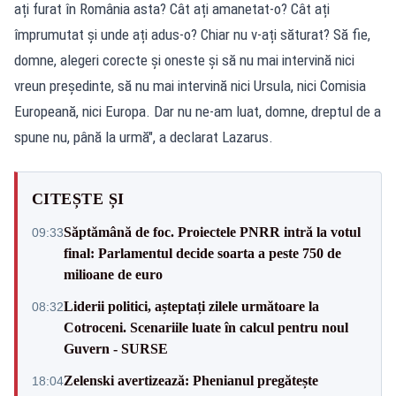
ați furat în România asta? Cât ați amanetat-o? Cât ați
împrumutat și unde ați adus-o? Chiar nu v-ați săturat? Să fie,
domne, alegeri corecte și oneste și să nu mai intervină nici
vreun președinte, să nu mai intervină nici Ursula, nici Comisia
Europeană, nici Europa. Dar nu ne-am luat, domne, dreptul de a
spune nu, până la urmă", a declarat Lazarus.
CITEȘTE ȘI
Săptămână de foc. Proiectele PNRR intră la votul
09:33
final: Parlamentul decide soarta a peste 750 de
milioane de euro
Liderii politici, așteptați zilele următoare la
08:32
Cotroceni. Scenariile luate în calcul pentru noul
Guvern - SURSE
Zelenski avertizează: Phenianul pregătește
18:04