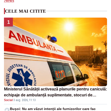
News
CELE MAI CITITE
1
Ministerul Sănătății activează planurile pentru caniculă:
echipaje de ambulanță suplimentate, stocuri de
Social
·
3 aug. 2026, 11:13
medicamente verificate și puncte de apă în spațiile
publice
Bușoi: Nu am văzut intenții ale furnizorilor care fac