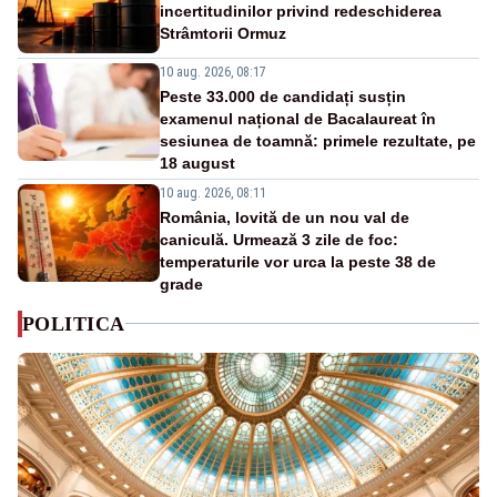
incertitudinilor privind redeschiderea
Strâmtorii Ormuz
10 aug. 2026, 08:17
Peste 33.000 de candidați susțin
examenul național de Bacalaureat în
sesiunea de toamnă: primele rezultate, pe
18 august
10 aug. 2026, 08:11
România, lovită de un nou val de
caniculă. Urmează 3 zile de foc:
temperaturile vor urca la peste 38 de
grade
POLITICA