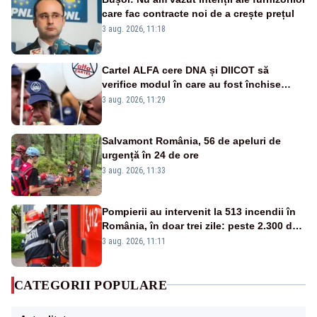
care fac contracte noi de a crește prețul
3 aug. 2026, 11:18
Cartel ALFA cere DNA și DIICOT să
verifice modul în care au fost închise
centralele pe cărbune
3 aug. 2026, 11:29
Salvamont România, 56 de apeluri de
urgență în 24 de ore
3 aug. 2026, 11:33
Pompierii au intervenit la 513 incendii în
România, în doar trei zile: peste 2.300 de
hectare de teren au fost afectate
3 aug. 2026, 11:11
CATEGORII POPULARE