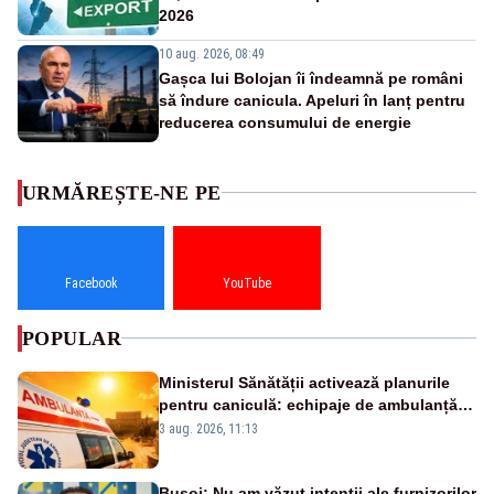
2026
10 aug. 2026, 08:49
Gașca lui Bolojan îi îndeamnă pe români
să îndure canicula. Apeluri în lanț pentru
reducerea consumului de energie
URMĂREȘTE-NE PE
Facebook
YouTube
POPULAR
Ministerul Sănătății activează planurile
pentru caniculă: echipaje de ambulanță
suplimentate, stocuri de medicamente
3 aug. 2026, 11:13
verificate și puncte de apă în spațiile
publice
Bușoi: Nu am văzut intenții ale furnizorilor