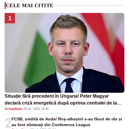
CELE MAI CITITE
1
Situație fără precedent în Ungaria! Peter Magyar
declară criză energetică după oprirea centralei de la
Actualitate
·
30 iul. 2026, 20:45
Paks
2
FCSB, umilită de Auda! Roș-albaștrii s-au făcut de râs și
au fost eliminați din Conference League