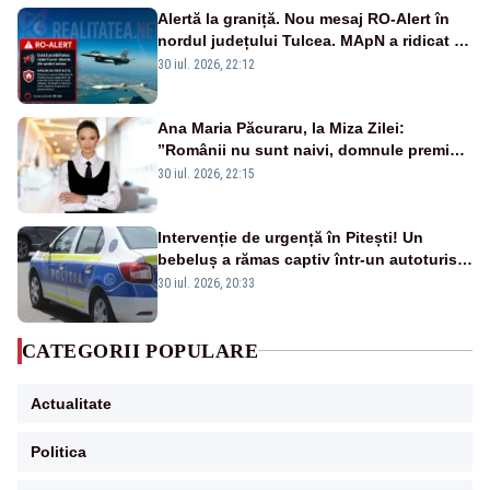
Alertă la graniță. Nou mesaj RO-Alert în
nordul județului Tulcea. MApN a ridicat de
la sol două avioane F-16
30 iul. 2026, 22:12
Ana Maria Păcuraru, la Miza Zilei:
”Românii nu sunt naivi, domnule premier
Bolojan”
30 iul. 2026, 22:15
Intervenție de urgență în Pitești! Un
bebeluș a rămas captiv într-un autoturism
din cauza unei defecțiuni
30 iul. 2026, 20:33
CATEGORII POPULARE
Actualitate
Politica