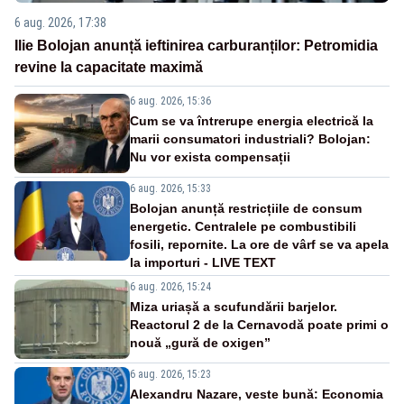
6 aug. 2026, 17:38
Ilie Bolojan anunță ieftinirea carburanților: Petromidia
revine la capacitate maximă
6 aug. 2026, 15:36
Cum se va întrerupe energia electrică la
marii consumatori industriali? Bolojan:
Nu vor exista compensații
6 aug. 2026, 15:33
Bolojan anunță restricțiile de consum
energetic. Centralele pe combustibili
fosili, repornite. La ore de vârf se va apela
la importuri - LIVE TEXT
6 aug. 2026, 15:24
Miza uriașă a scufundării barjelor.
Reactorul 2 de la Cernavodă poate primi o
nouă „gură de oxigen”
6 aug. 2026, 15:23
Alexandru Nazare, veste bună: Economia