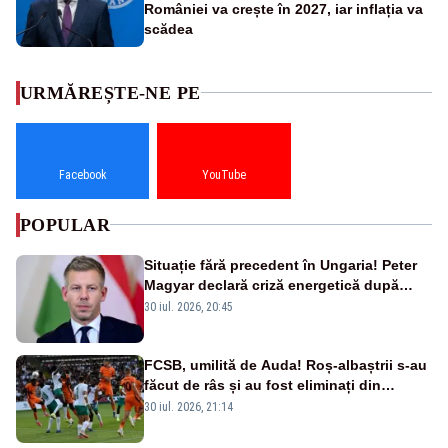
României va crește în 2027, iar inflația va
scădea
URMĂREȘTE-NE PE
Facebook
YouTube
POPULAR
Situație fără precedent în Ungaria! Peter
Magyar declară criză energetică după
oprirea centralei de la Paks
30 iul. 2026, 20:45
FCSB, umilită de Auda! Roș-albaștrii s-au
făcut de râs și au fost eliminați din
Conference League
30 iul. 2026, 21:14