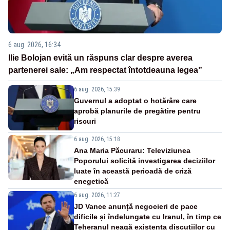
6 aug. 2026, 16:34
Ilie Bolojan evită un răspuns clar despre averea
partenerei sale: „Am respectat întotdeauna legea”
6 aug. 2026, 15:39
Guvernul a adoptat o hotărâre care
aprobă planurile de pregătire pentru
riscuri
6 aug. 2026, 15:18
Ana Maria Păcuraru: Televiziunea
Poporului solicită investigarea deciziilor
luate în această perioadă de criză
enegetică
6 aug. 2026, 11:27
JD Vance anunță negocieri de pace
dificile și îndelungate cu Iranul, în timp ce
Teheranul neagă existența discuțiilor cu