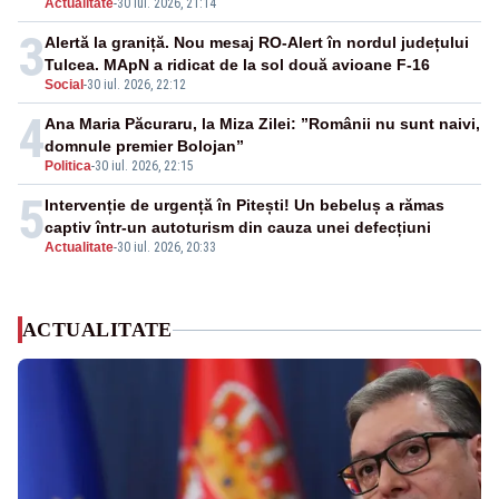
Actualitate
-
30 iul. 2026, 21:14
3
Alertă la graniță. Nou mesaj RO-Alert în nordul județului
Tulcea. MApN a ridicat de la sol două avioane F-16
Social
-
30 iul. 2026, 22:12
4
Ana Maria Păcuraru, la Miza Zilei: ”Românii nu sunt naivi,
domnule premier Bolojan”
Politica
-
30 iul. 2026, 22:15
5
Intervenție de urgență în Pitești! Un bebeluș a rămas
captiv într-un autoturism din cauza unei defecțiuni
Actualitate
-
30 iul. 2026, 20:33
ACTUALITATE