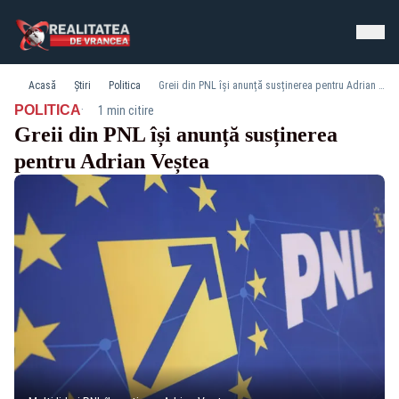
Acasă
Știri
Politica
Greii din PNL își anunță susținerea pentru Adrian Veștea
·
POLITICA
1 min citire
Greii din PNL își anunță susținerea
pentru Adrian Veștea