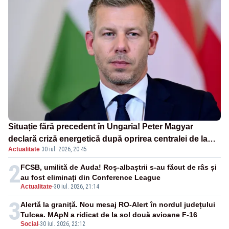
Situație fără precedent în Ungaria! Peter Magyar
declară criză energetică după oprirea centralei de la
Actualitate
·
30 iul. 2026, 20:45
Paks
2
FCSB, umilită de Auda! Roș-albaștrii s-au făcut de râs și
au fost eliminați din Conference League
Actualitate
-
30 iul. 2026, 21:14
3
Alertă la graniță. Nou mesaj RO-Alert în nordul județului
Tulcea. MApN a ridicat de la sol două avioane F-16
Social
-
30 iul. 2026, 22:12