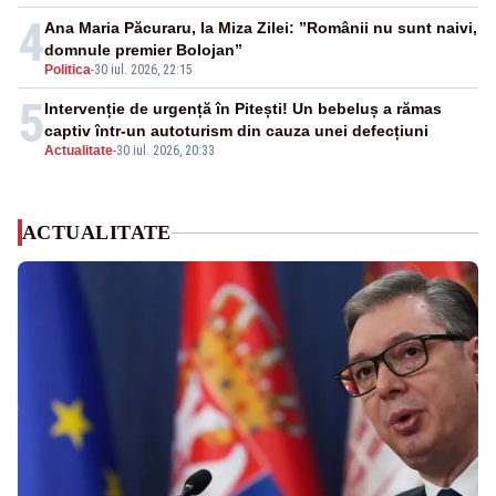
4
Ana Maria Păcuraru, la Miza Zilei: ”Românii nu sunt naivi,
domnule premier Bolojan”
Politica
-
30 iul. 2026, 22:15
5
Intervenție de urgență în Pitești! Un bebeluș a rămas
captiv într-un autoturism din cauza unei defecțiuni
Actualitate
-
30 iul. 2026, 20:33
ACTUALITATE