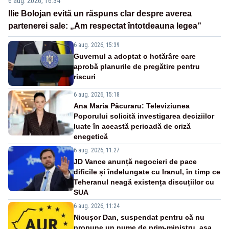
6 aug. 2026, 16:34
Ilie Bolojan evită un răspuns clar despre averea
partenerei sale: „Am respectat întotdeauna legea”
6 aug. 2026, 15:39
Guvernul a adoptat o hotărâre care
aprobă planurile de pregătire pentru
riscuri
6 aug. 2026, 15:18
Ana Maria Păcuraru: Televiziunea
Poporului solicită investigarea deciziilor
luate în această perioadă de criză
enegetică
6 aug. 2026, 11:27
JD Vance anunță negocieri de pace
dificile și îndelungate cu Iranul, în timp ce
Teheranul neagă existența discuțiilor cu
SUA
6 aug. 2026, 11:24
Nicușor Dan, suspendat pentru că nu
propune un nume de prim-ministru, așa