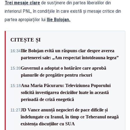
Trei mesaje clare
de susţinere din partea liberalilor din
interiorul PNL, în condiţiile în care există și mesaje critice din
partea apropiaţilor lui
Ilie Bolojan.
CITEȘTE ȘI
Ilie Bolojan evită un răspuns clar despre averea
16:34
partenerei sale: „Am respectat întotdeauna legea”
Guvernul a adoptat o hotărâre care aprobă
15:39
planurile de pregătire pentru riscuri
Ana Maria Păcuraru: Televiziunea Poporului
15:18
solicită investigarea deciziilor luate în această
perioadă de criză enegetică
JD Vance anunță negocieri de pace dificile și
11:27
îndelungate cu Iranul, în timp ce Teheranul neagă
existența discuțiilor cu SUA