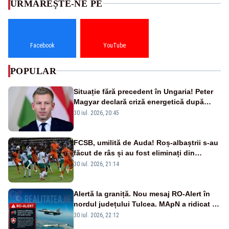
URMĂREȘTE-NE PE
Facebook
YouTube
POPULAR
Situație fără precedent în Ungaria! Peter
Magyar declară criză energetică după
oprirea centralei de la Paks
30 iul. 2026, 20:45
FCSB, umilită de Auda! Roș-albaștrii s-au
făcut de râs și au fost eliminați din
Conference League
30 iul. 2026, 21:14
Alertă la graniță. Nou mesaj RO-Alert în
nordul județului Tulcea. MApN a ridicat de
la sol două avioane F-16
30 iul. 2026, 22:12