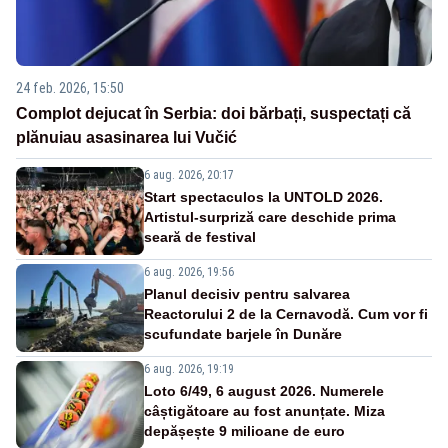
24 feb. 2026, 15:50
Complot dejucat în Serbia: doi bărbați, suspectați că
plănuiau asasinarea lui Vučić
6 aug. 2026, 20:17
Start spectaculos la UNTOLD 2026.
Artistul-surpriză care deschide prima
seară de festival
6 aug. 2026, 19:56
Planul decisiv pentru salvarea
Reactorului 2 de la Cernavodă. Cum vor fi
scufundate barjele în Dunăre
6 aug. 2026, 19:19
Loto 6/49, 6 august 2026. Numerele
câștigătoare au fost anunțate. Miza
depășește 9 milioane de euro