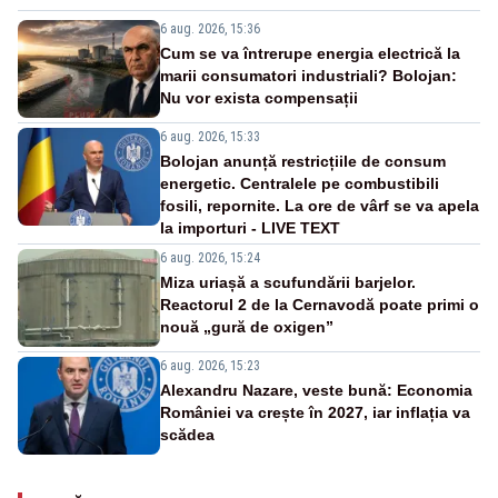
6 aug. 2026, 15:36
Cum se va întrerupe energia electrică la
marii consumatori industriali? Bolojan:
Nu vor exista compensații
6 aug. 2026, 15:33
Bolojan anunță restricțiile de consum
energetic. Centralele pe combustibili
fosili, repornite. La ore de vârf se va apela
la importuri - LIVE TEXT
6 aug. 2026, 15:24
Miza uriașă a scufundării barjelor.
Reactorul 2 de la Cernavodă poate primi o
nouă „gură de oxigen”
6 aug. 2026, 15:23
Alexandru Nazare, veste bună: Economia
României va crește în 2027, iar inflația va
scădea