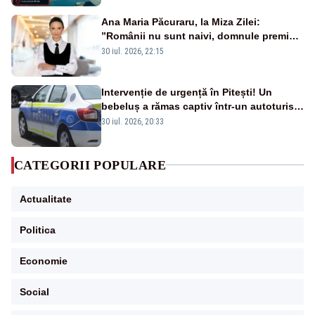
Ana Maria Păcuraru, la Miza Zilei:
”Românii nu sunt naivi, domnule premier
Bolojan”
30 iul. 2026, 22:15
Intervenție de urgență în Pitești! Un
bebeluș a rămas captiv într-un autoturism
din cauza unei defecțiuni
30 iul. 2026, 20:33
CATEGORII POPULARE
Actualitate
Politica
Economie
Social