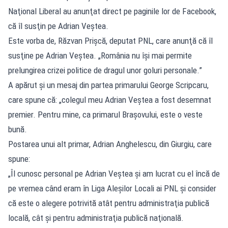
Naţional Liberal au anunţat direct pe paginile lor de Facebook,
că îl susţin pe Adrian Veştea.
Este vorba de, Răzvan Prişcă, deputat PNL, care anunţă că îl
susţine pe Adrian Veştea. „România nu îşi mai permite
prelungirea crizei politice de dragul unor goluri personale.”
A apărut și un mesaj din partea primarului George Scripcaru,
care spune că: „colegul meu Adrian Veştea a fost desemnat
premier. Pentru mine, ca primarul Braşovului, este o veste
bună.
Postarea unui alt primar, Adrian Anghelescu, din Giurgiu, care
spune:
„Îl cunosc personal pe Adrian Veştea şi am lucrat cu el încă de
pe vremea când eram în Liga Aleşilor Locali ai PNL şi consider
că este o alegere potrivită atât pentru administraţia publică
locală, cât şi pentru administraţia publică naţională.