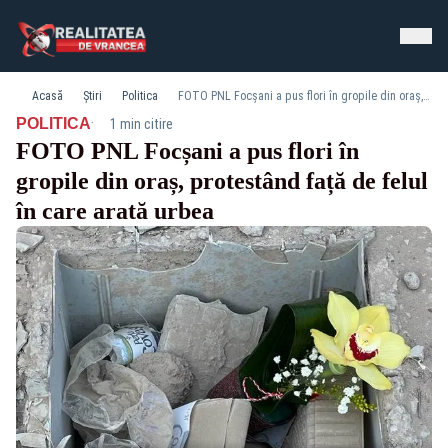
Acasă
Știri
Politica
FOTO PNL Focșani a pus flori în gropile din oraș, protestând față de felul în care arată urbea
·
POLITICA
1 min citire
FOTO PNL Focșani a pus flori în
gropile din oraș, protestând față de felul
în care arată urbea