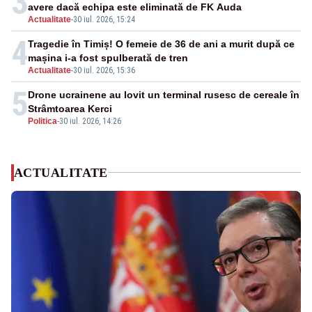
3
avere dacă echipa este eliminată de FK Auda
Actualitate
-
30 iul. 2026, 15:24
4
Tragedie în Timiș! O femeie de 36 de ani a murit după ce
mașina i-a fost spulberată de tren
Actualitate
-
30 iul. 2026, 15:36
5
Drone ucrainene au lovit un terminal rusesc de cereale în
Strâmtoarea Kerci
Politica
-
30 iul. 2026, 14:26
ACTUALITATE