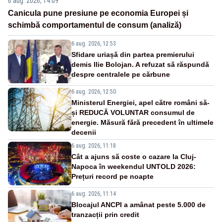
6 aug. 2026, 14:09
Canicula pune presiune pe economia Europei și
schimbă comportamentul de consum (analiză)
6 aug. 2026, 12:53
Sfidare uriașă din partea premierului
demis Ilie Bolojan. A refuzat să răspundă
despre centralele pe cărbune
6 aug. 2026, 12:50
Ministerul Energiei, apel către români să-
și REDUCĂ VOLUNTAR consumul de
energie. Măsură fără precedent în ultimele
decenii
6 aug. 2026, 11:18
Cât a ajuns să coste o cazare la Cluj-
Napoca în weekendul UNTOLD 2026:
Prețuri record pe noapte
6 aug. 2026, 11:14
Blocajul ANCPI a amânat peste 5.000 de
tranzacții prin credit