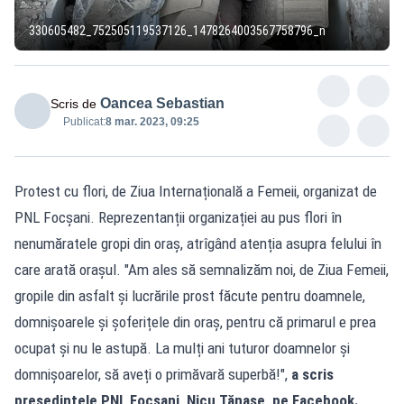
330605482_752505119537126_1478264003567758796_n
Oancea Sebastian
Scris de
Publicat:
8 mar. 2023, 09:25
Protest cu flori, de Ziua Internațională a Femeii, organizat de
PNL Focșani. Reprezentanții organizației au pus flori în
nenumăratele gropi din oraș, atrîgând atenția asupra felului în
care arată orașul. "Am ales să semnalizăm noi, de Ziua Femeii,
gropile din asfalt și lucrările prost făcute pentru doamnele,
domnișoarele și șoferițele din oraș, pentru că primarul e prea
ocupat și nu le astupă. La mulți ani tuturor doamnelor și
domnișoarelor, să aveți o primăvară superbă!",
a scris
președintele PNL Focșani, Nicu Tănase, pe Facebook.