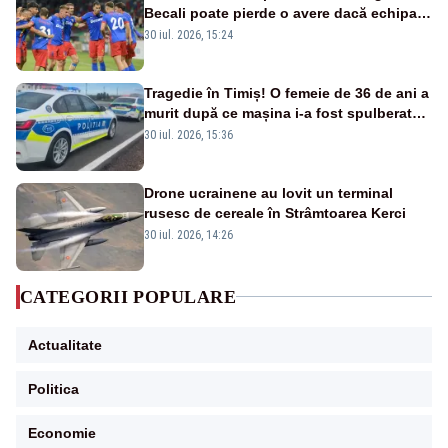
Becali poate pierde o avere dacă echipa
este eliminată de FK Auda
30 iul. 2026, 15:24
Tragedie în Timiș! O femeie de 36 de ani a
murit după ce mașina i-a fost spulberată
de tren
30 iul. 2026, 15:36
Drone ucrainene au lovit un terminal
rusesc de cereale în Strâmtoarea Kerci
30 iul. 2026, 14:26
CATEGORII POPULARE
Actualitate
Politica
Economie