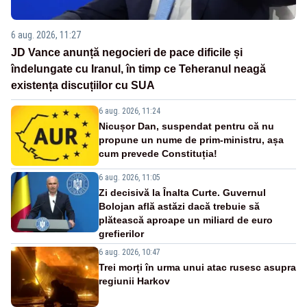
6 aug. 2026, 11:27
JD Vance anunță negocieri de pace dificile și
îndelungate cu Iranul, în timp ce Teheranul neagă
existența discuțiilor cu SUA
6 aug. 2026, 11:24
Nicușor Dan, suspendat pentru că nu
propune un nume de prim-ministru, așa
cum prevede Constituția!
6 aug. 2026, 11:05
Zi decisivă la Înalta Curte. Guvernul
Bolojan află astăzi dacă trebuie să
plătească aproape un miliard de euro
grefierilor
6 aug. 2026, 10:47
Trei morți în urma unui atac rusesc asupra
regiunii Harkov