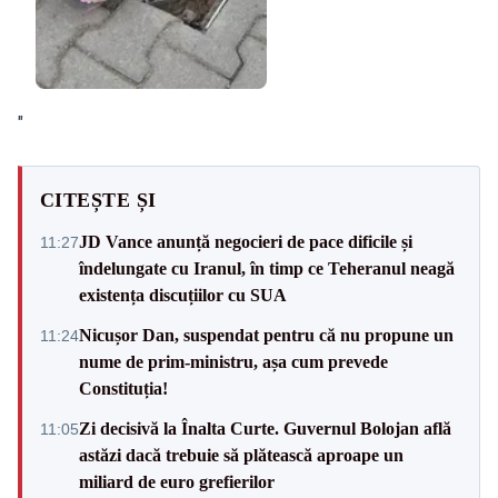
"
CITEȘTE ȘI
JD Vance anunță negocieri de pace dificile și
11:27
îndelungate cu Iranul, în timp ce Teheranul neagă
existența discuțiilor cu SUA
Nicușor Dan, suspendat pentru că nu propune un
11:24
nume de prim-ministru, așa cum prevede
Constituția!
Zi decisivă la Înalta Curte. Guvernul Bolojan află
11:05
astăzi dacă trebuie să plătească aproape un
miliard de euro grefierilor