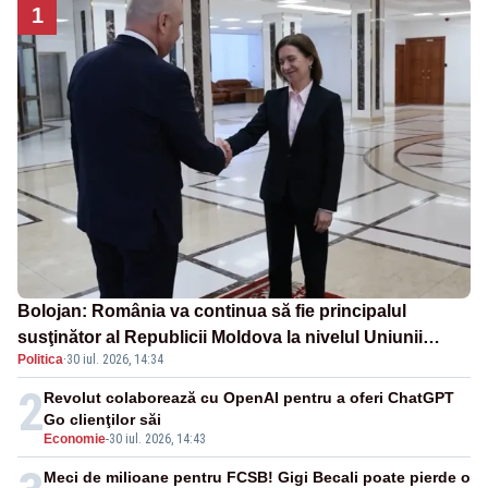
1
Bolojan: România va continua să fie principalul
susţinător al Republicii Moldova la nivelul Uniunii
Politica
·
30 iul. 2026, 14:34
Europene
2
Revolut colaborează cu OpenAI pentru a oferi ChatGPT
Go clienţilor săi
Economie
-
30 iul. 2026, 14:43
Meci de milioane pentru FCSB! Gigi Becali poate pierde o