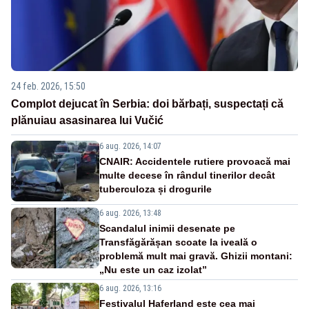
24 feb. 2026, 15:50
Complot dejucat în Serbia: doi bărbați, suspectați că
plănuiau asasinarea lui Vučić
6 aug. 2026, 14:07
CNAIR: Accidentele rutiere provoacă mai
multe decese în rândul tinerilor decât
tuberculoza și drogurile
6 aug. 2026, 13:48
Scandalul inimii desenate pe
Transfăgărășan scoate la iveală o
problemă mult mai gravă. Ghizii montani:
„Nu este un caz izolat”
6 aug. 2026, 13:16
Festivalul Haferland este cea mai