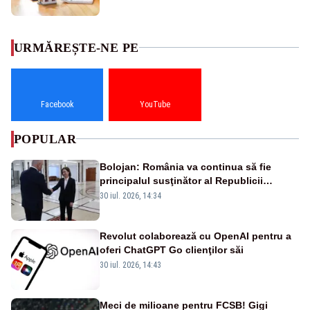
URMĂREȘTE-NE PE
Facebook
YouTube
POPULAR
Bolojan: România va continua să fie
principalul susţinător al Republicii
Moldova la nivelul Uniunii Europene
30 iul. 2026, 14:34
Revolut colaborează cu OpenAI pentru a
oferi ChatGPT Go clienţilor săi
30 iul. 2026, 14:43
Meci de milioane pentru FCSB! Gigi