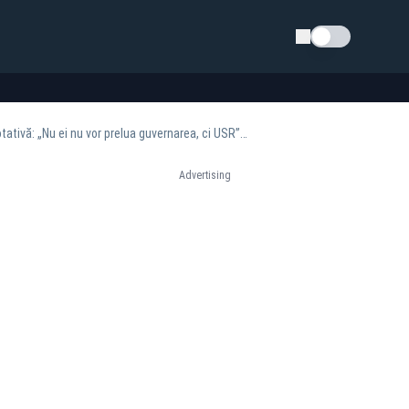
Schimba tema
Dezvăluire-șoc despre planul secret al lui Bolojan. Cum vrea să scoată PSD din schemă la rotativă: „Nu ei nu vor prelua guvernarea, ci USR” -VIDEO
Advertising