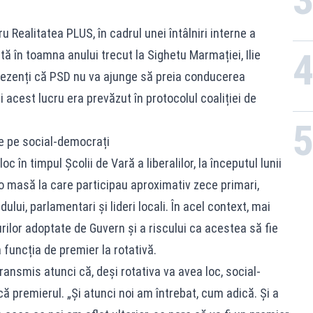
ru Realitatea PLUS, în cadrul unei întâlniri interne a
tă în toamna anului trecut la Sighetu Marmației, Ilie
prezenți că PSD nu va ajunge să preia conducerea
 acest lucru era prevăzut în protocolul coaliției de
ze pe social-democrați
loc în timpul Școlii de Vară a liberalilor, la începutul lunii
 o masă la care participau aproximativ zece primari,
ului, parlamentari și lideri locali. În acel context, mai
urilor adoptate de Guvern și a riscului ca acestea să fie
 funcția de premier la rotativă.
transmis atunci că, deși rotativa va avea loc, social-
 premierul. „Și atunci noi am întrebat, cum adică. Și a