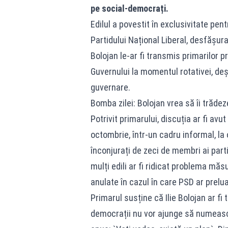
pe social-democrați.
Edilul a povestit în exclusivitate pent
Partidului Național Liberal, desfășura
Bolojan le-ar fi transmis primarilor 
Guvernului la momentul rotativei, deși
guvernare.
Bomba zilei: Bolojan vrea să îi trăde
Potrivit primarului, discuția ar fi avut 
octombrie, într-un cadru informal, la
înconjurați de zeci de membri ai partid
mulți edili ar fi ridicat problema măs
anulate în cazul în care PSD ar prelua
Primarul susține că Ilie Bolojan ar fi 
democrații nu vor ajunge să numească