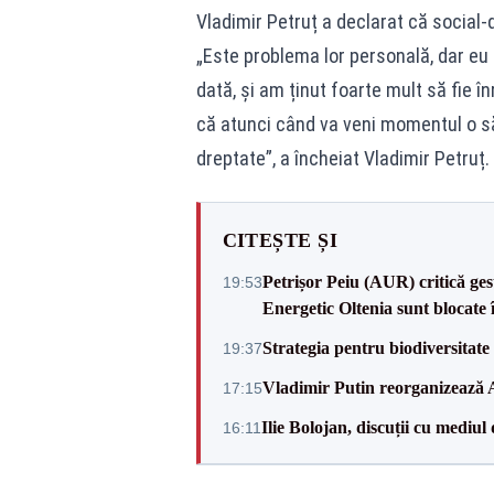
Vladimir Petruț a declarat că social-
„Este problema lor personală, dar eu 
dată, și am ținut foarte mult să fie 
că atunci când va veni momentul o s
dreptate”, a încheiat Vladimir Petruț.
CITEȘTE ȘI
Petrișor Peiu (AUR) critică ges
19:53
Energetic Oltenia sunt blocate în 
Strategia pentru biodiversitat
19:37
Vladimir Putin reorganizează A
17:15
Ilie Bolojan, discuții cu mediul
16:11