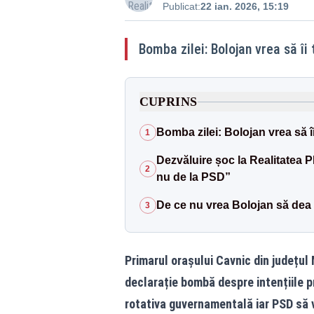
Publicat:
22 ian. 2026, 15:19
Bomba zilei: Bolojan vrea să î
CUPRINS
Bomba zilei: Bolojan vrea să î
1
Dezvăluire șoc la Realitatea 
2
nu de la PSD”
De ce nu vrea Bolojan să dea
3
Primarul orașului Cavnic din județul 
declarație bombă despre intențiile pr
rotativa guvernamentală iar PSD să v