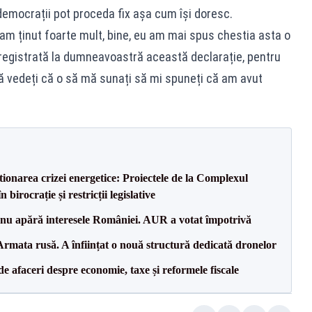
democrații pot proceda fix așa cum își doresc.
am ținut foarte mult, bine, eu am mai spus chestia asta o
înregistrată la dumneavoastră această declarație, pentru
ă vedeți că o să mă sunați să mi spuneți că am avut
tionarea crizei energetice: Proiectele de la Complexul
birocrație și restricții legislative
e nu apără interesele României. AUR a votat împotrivă
rmata rusă. A înființat o nouă structură dedicată dronelor
 de afaceri despre economie, taxe și reformele fiscale