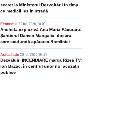
secret la Ministerul Dezvoltării în timp
ce medicii ies în stradă
4
Economie
-
30 iul. 2026, 08:09
Ancheta explozivă Ana Maria Păcuraru:
Șantierul Damen Mangalia, dosarul
care scufundă apărarea României
5
Actualitate
-
30 iul. 2026, 07:51
Dezvăluiri INCENDIARE marca Rizea TV:
Ion Bazac, în centrul unor noi acuzații
publice