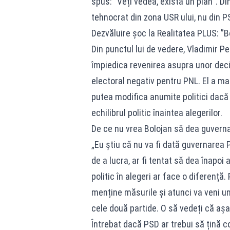
spus: `Veți vedea, există un plan`. Di
tehnocrat din zona USR ului, nu din PS
Dezvăluire șoc la Realitatea PLUS: ”B
Din punctul lui de vedere, Vladimir P
împiedica revenirea asupra unor deciz
electoral negativ pentru PNL. El a mai
putea modifica anumite politici dacă
echilibrul politic înaintea alegerilor.
De ce nu vrea Bolojan să dea guvern
„Eu știu că nu va fi dată guvernarea 
de a lucra, ar fi tentat să dea înapoi
politic în alegeri ar face o diferență
menține măsurile și atunci va veni u
cele două partide. O să vedeți că așa v
Întrebat dacă PSD ar trebui să țină c