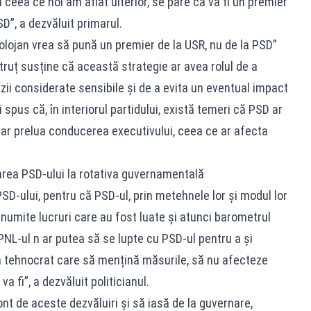
n ceea ce noi am aflat ulterior, se pare că va fi un premier
D”, a dezvăluit primarul.
olojan vrea să pună un premier de la USR, nu de la PSD”
etruț susține că această strategie ar avea rolul de a
ii considerate sensibile și de a evita un eventual impact
 spus că, în interiorul partidului, există temeri că PSD ar
 ar prelua conducerea executivului, ceea ce ar afecta
area PSD-ului la rotativa guvernamentală
PSD-ului, pentru că PSD-ul, prin metehnele lor și modul lor
 anumite lucruri care au fost luate și atunci barometrul
. PNL-ul n ar putea să se lupte cu PSD-ul pentru a și
n tehnocrat care să mențină măsurile, să nu afecteze
a fi”, a dezvăluit politicianul.
ont de aceste dezvăluiri și să iasă de la guvernare,