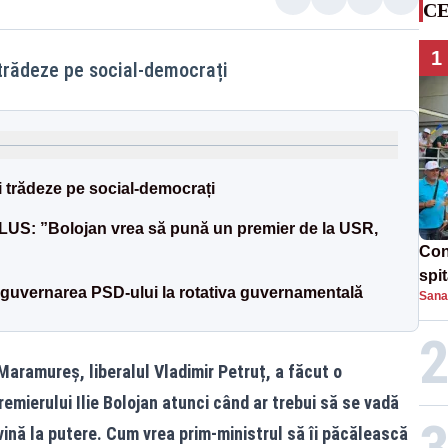
CE
1
i trădeze pe social-democrați
i trădeze pe social-democrați
PLUS: ”Bolojan vrea să pună un premier de la USR,
Con
spi
 guvernarea PSD-ului la rotativa guvernamentală
Sana
Maramureș, liberalul Vladimir Petruț, a făcut o
emierului Ilie Bolojan atunci când ar trebui să se vadă
ină la putere. Cum vrea prim-ministrul să îi păcălească