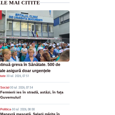
LE MAI CITITE
tinuă greva în Sănătate. 500 de
tale asigură doar urgențele
tate
·
30 iul. 2026, 07:51
2
Social
-
30 iul. 2026, 07:54
Fermierii ies în stradă, astăzi, în fața
Guvernului!
3
Politica
-
30 iul. 2026, 08:00
Manevră mascată. Salarii mărite în