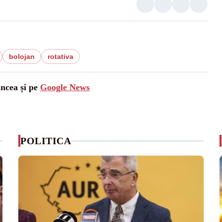
bolojan
rotativa
ancea și pe
Google News
POLITICA