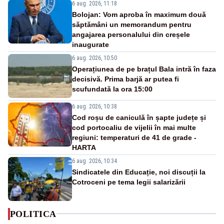
6 aug. 2026, 11:18
Bolojan: Vom aproba în maximum două
săptămâni un memorandum pentru
angajarea personalului din creșele
inaugurate
6 aug. 2026, 10:50
Operațiunea de pe brațul Bala intră în faza
decisivă. Prima barjă ar putea fi
scufundată la ora 15:00
6 aug. 2026, 10:38
Cod roșu de caniculă în șapte județe și
cod portocaliu de vijelii în mai multe
regiuni: temperaturi de 41 de grade -
HARTA
6 aug. 2026, 10:34
Sindicatele din Educație, noi discuții la
Cotroceni pe tema legii salarizării
POLITICA