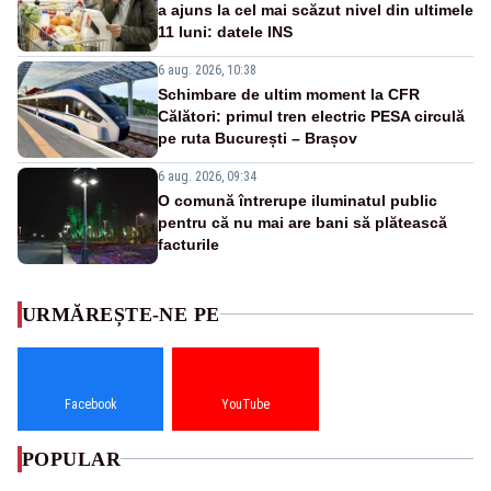
a ajuns la cel mai scăzut nivel din ultimele
11 luni: datele INS
6 aug. 2026, 10:38
Schimbare de ultim moment la CFR
Călători: primul tren electric PESA circulă
pe ruta București – Brașov
6 aug. 2026, 09:34
O comună întrerupe iluminatul public
pentru că nu mai are bani să plătească
facturile
URMĂREȘTE-NE PE
Facebook
YouTube
POPULAR