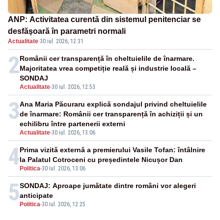
ANP: Activitatea curentă din sistemul penitenciar se
desfăşoară în parametri normali
Actualitate
·
30 iul. 2026, 12:31
2
Românii cer transparență în cheltuielile de înarmare.
Majoritatea vrea competiție reală și industrie locală –
SONDAJ
Actualitate
-
30 iul. 2026, 12:53
3
Ana Maria Păcuraru explică sondajul privind cheltuielile
de înarmare: Românii cer transparență în achiziții și un
echilibru între partenerii externi
Actualitate
-
30 iul. 2026, 13:06
4
Prima vizită externă a premierului Vasile Tofan: întâlnire
la Palatul Cotroceni cu președintele Nicușor Dan
Politica
-
30 iul. 2026, 13:06
5
SONDAJ: Aproape jumătate dintre români vor alegeri
anticipate
Politica
-
30 iul. 2026, 12:25