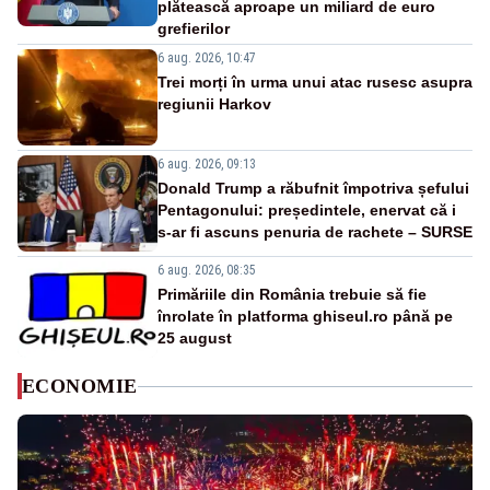
plătească aproape un miliard de euro
grefierilor
6 aug. 2026, 10:47
Trei morți în urma unui atac rusesc asupra
regiunii Harkov
6 aug. 2026, 09:13
Donald Trump a răbufnit împotriva șefului
Pentagonului: președintele, enervat că i
s-ar fi ascuns penuria de rachete – SURSE
6 aug. 2026, 08:35
Primăriile din România trebuie să fie
înrolate în platforma ghiseul.ro până pe
25 august
ECONOMIE