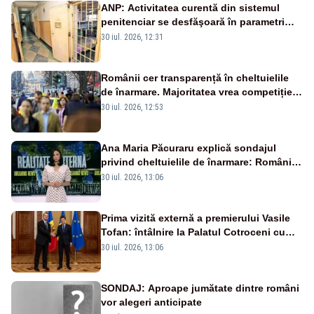
ANP: Activitatea curentă din sistemul
penitenciar se desfăşoară în parametri
normali
30 iul. 2026, 12:31
Românii cer transparență în cheltuielile
de înarmare. Majoritatea vrea competiție
reală și industrie locală – SONDAJ
30 iul. 2026, 12:53
Ana Maria Păcuraru explică sondajul
privind cheltuielile de înarmare: Românii
cer transparență în achiziții și un echilibru
30 iul. 2026, 13:06
între partenerii externi
Prima vizită externă a premierului Vasile
Tofan: întâlnire la Palatul Cotroceni cu
președintele Nicușor Dan
30 iul. 2026, 13:06
SONDAJ: Aproape jumătate dintre români
vor alegeri anticipate