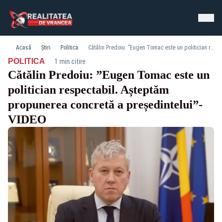
Acasă
Știri
Politica
Cătălin Predoiu: ”Eugen Tomac este un politician respectabil. Așteptăm propunerea concretă a președintelui”-VIDEO
·
POLITICA
1 min citire
Cătălin Predoiu: ”Eugen Tomac este un
politician respectabil. Așteptăm
propunerea concretă a președintelui”-
VIDEO