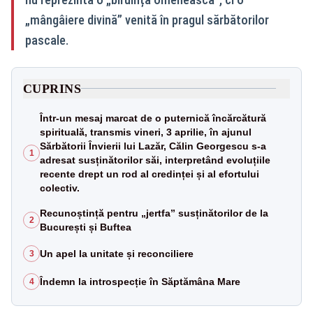
„mângâiere divină” venită în pragul sărbătorilor
pascale.
CUPRINS
Într-un mesaj marcat de o puternică încărcătură
spirituală, transmis vineri, 3 aprilie, în ajunul
Sărbătorii Învierii lui Lazăr, Călin Georgescu s-a
1
adresat susținătorilor săi, interpretând evoluțiile
recente drept un rod al credinței și al efortului
colectiv.
Recunoștință pentru „jertfa” susținătorilor de la
2
București și Buftea
Un apel la unitate și reconciliere
3
Îndemn la introspecție în Săptămâna Mare
4