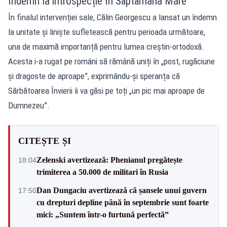
Îndemn la introspecție în Săptămâna Mare
În finalul intervenției sale, Călin Georgescu a lansat un îndemn
la unitate și liniște sufletească pentru perioada următoare,
una de maximă importanță pentru lumea creștin-ortodoxă.
Acesta i-a rugat pe români să rămână uniți în „post, rugăciune
și dragoste de aproape”, exprimându-și speranța că
Sărbătoarea Învierii îi va găsi pe toți „un pic mai aproape de
Dumnezeu”.
CITEȘTE ȘI
Zelenski avertizează: Phenianul pregătește
18:04
trimiterea a 50.000 de militari în Rusia
Dan Dungaciu avertizează că șansele unui guvern
17:50
cu drepturi depline până în septembrie sunt foarte
mici: „Suntem într-o furtună perfectă”