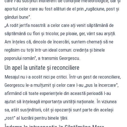
care l-au susținut indiferent de condițiile meteorologice, dar și
aportul celor care au fost alături de el prin „rugăciune, post și
gânduri bune”.
„A rodit jertfa noastră: a celor care ați venit săptămână de
săptămână cu flori și tricolor, pe ploaie, ger, vânt sau arșiță.
Am înțeles că, dincolo de încercări, suntem chemați să ne
regăsim cu toții într-un ideal comun: credința și binele
poporului român”, a transmis Georgescu.
Un apel la unitate și reconciliere
Mesajul nu i-a ocolit nici pe critici. Într-un gest de reconciliere,
Georgescu le-a mulțumit și celor care l-au „pus la încercare”,
afirmând că toate experiențele din această perioadă l-au
ajutat să înțeleagă importanța unității naționale. În viziunea
sa, atât susținătorii, cât și opozanții sunt parte din același
„rost” al lucrării pentru binele țării.