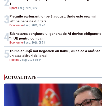
2
1
Sport
-
3 aug. 2026, 08:21
3
Prețurile carburanților pe 3 august. Unde este cea mai
ieftină benzină din țară
Economie
-
3 aug. 2026, 08:47
4
Etichetarea conținutului generat de AI devine obligatorie
în UE pentru companii
Economie
-
3 aug. 2026, 08:51
5
Trump anunță noi negocieri cu Iranul, după ce a amânat
un atac alături de Israel
Politica
-
3 aug. 2026, 08:14
ACTUALITATE