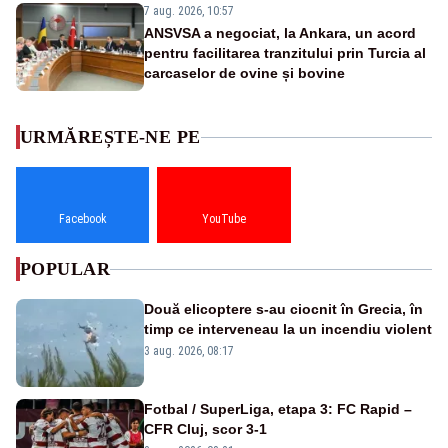
7 aug. 2026, 10:57
ANSVSA a negociat, la Ankara, un acord
pentru facilitarea tranzitului prin Turcia al
carcaselor de ovine și bovine
URMĂREȘTE-NE PE
Facebook
YouTube
POPULAR
Două elicoptere s-au ciocnit în Grecia, în
timp ce interveneau la un incendiu violent
3 aug. 2026, 08:17
Fotbal / SuperLiga, etapa 3: FC Rapid –
CFR Cluj, scor 3-1