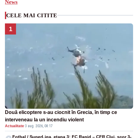
News
CELE MAI CITITE
1
Două elicoptere s-au ciocnit în Grecia, în timp ce
interveneau la un incendiu violent
Actualitate
·
3 aug. 2026, 08:17
Fotbal / SuperLiga, etapa 3: FC Rapid – CFR Cluj, scor 3-