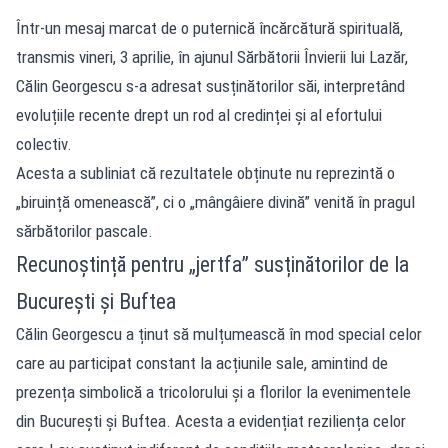
Într-un mesaj marcat de o puternică încărcătură spirituală,
transmis vineri, 3 aprilie, în ajunul Sărbătorii Învierii lui Lazăr,
Călin Georgescu s-a adresat susținătorilor săi, interpretând
evoluțiile recente drept un rod al credinței și al efortului
colectiv.
Acesta a subliniat că rezultatele obținute nu reprezintă o
„biruință omenească”, ci o „mângâiere divină” venită în pragul
sărbătorilor pascale.
Recunoștință pentru „jertfa” susținătorilor de la
București și Buftea
Călin Georgescu a ținut să mulțumească în mod special celor
care au participat constant la acțiunile sale, amintind de
prezența simbolică a tricolorului și a florilor la evenimentele
din București și Buftea. Acesta a evidențiat reziliența celor