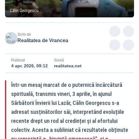
Călin Georgescu
Scris de
Realitatea de Vrancea
Publicat
Sursă
4 apr. 2026, 09:12
realitatea.net
Într-un mesaj marcat de o puternică încărcătură
spirituală, transmis vineri, 3 aprilie, în ajunul
Sărbătorii Învierii lui Lazăr, Călin Georgescu s-a
adresat susținătorilor săi, interpretând evoluțiile
recente drept un rod al credinței și al efortului
colectiv. Acesta a subliniat că rezultatele obținute
nu reprezintă o „biruință omenească”, ci o