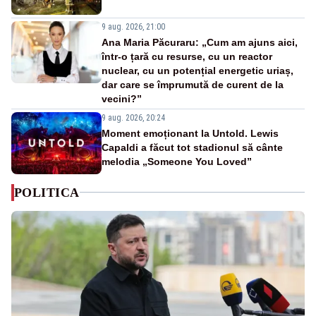
9 aug. 2026, 21:00
Ana Maria Păcuraru: „Cum am ajuns aici,
într-o țară cu resurse, cu un reactor
nuclear, cu un potențial energetic uriaș,
dar care se împrumută de curent de la
vecini?”
9 aug. 2026, 20:24
Moment emoționant la Untold. Lewis
Capaldi a făcut tot stadionul să cânte
melodia „Someone You Loved”
POLITICA