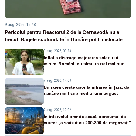
9 aug. 2026, 16:48
Pericolul pentru Reactorul 2 de la Cernavodă nu a
trecut. Barjele scufundate în Dunăre pot fi dislocate
9 aug. 2026, 09:28
Inflația distruge majorarea salariului
minim. Românii nu simt un trai mai bun
7 aug. 2026, 14:03
Dunărea crește ușor la intrarea în țară, dar
rămâne mult sub media lunii august
7 aug. 2026, 13:02
În intervalul orar de seară, consumul de
curent „a scăzut cu 200-300 de megawați”