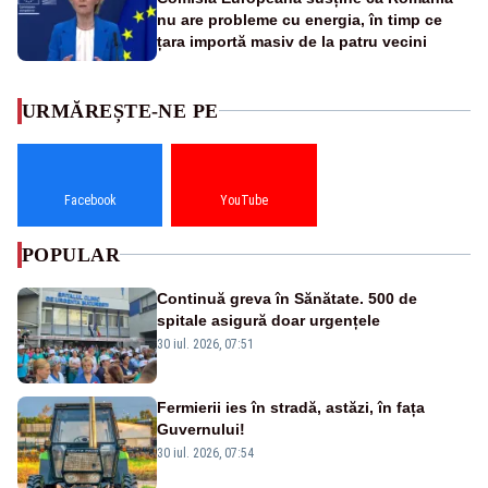
nu are probleme cu energia, în timp ce
țara importă masiv de la patru vecini
URMĂREȘTE-NE PE
Facebook
YouTube
POPULAR
Continuă greva în Sănătate. 500 de
spitale asigură doar urgențele
30 iul. 2026, 07:51
Fermierii ies în stradă, astăzi, în fața
Guvernului!
30 iul. 2026, 07:54