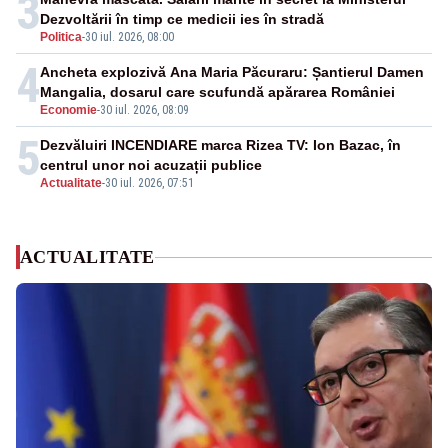
3
Dezvoltării în timp ce medicii ies în stradă
Politica
-
30 iul. 2026, 08:00
4
Ancheta explozivă Ana Maria Păcuraru: Șantierul Damen
Mangalia, dosarul care scufundă apărarea României
Economie
-
30 iul. 2026, 08:09
5
Dezvăluiri INCENDIARE marca Rizea TV: Ion Bazac, în
centrul unor noi acuzații publice
Actualitate
-
30 iul. 2026, 07:51
ACTUALITATE