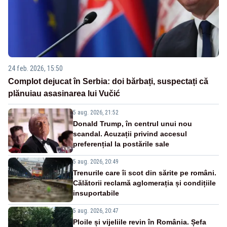
24 feb. 2026, 15:50
Complot dejucat în Serbia: doi bărbați, suspectați că
plănuiau asasinarea lui Vučić
5 aug. 2026, 21:52
Donald Trump, în centrul unui nou
scandal. Acuzații privind accesul
preferențial la postările sale
5 aug. 2026, 20:49
Trenurile care îi scot din sărite pe români.
Călătorii reclamă aglomerația și condițiile
insuportabile
5 aug. 2026, 20:47
Ploile și vijeliile revin în România. Șefa