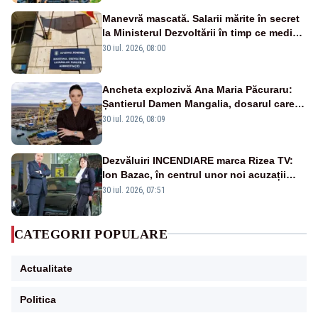
Manevră mascată. Salarii mărite în secret
la Ministerul Dezvoltării în timp ce medicii
ies în stradă
30 iul. 2026, 08:00
Ancheta explozivă Ana Maria Păcuraru:
Șantierul Damen Mangalia, dosarul care
scufundă apărarea României
30 iul. 2026, 08:09
Dezvăluiri INCENDIARE marca Rizea TV:
Ion Bazac, în centrul unor noi acuzații
publice
30 iul. 2026, 07:51
CATEGORII POPULARE
Actualitate
Politica