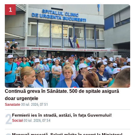
1
Continuă greva în Sănătate. 500 de spitale asigură
doar urgențele
Sanatate
·
30 iul. 2026, 07:51
2
Fermierii ies în stradă, astăzi, în fața Guvernului!
Social
-
30 iul. 2026, 07:54
Manevră mascată. Salarii mărite în secret la Ministerul