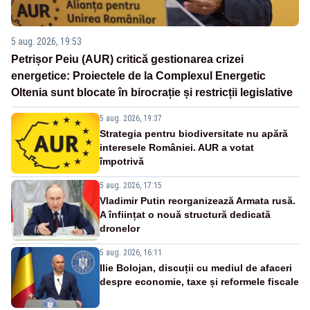
5 aug. 2026, 19:53
Petrișor Peiu (AUR) critică gestionarea crizei
energetice: Proiectele de la Complexul Energetic
Oltenia sunt blocate în birocrație și restricții legislative
5 aug. 2026, 19:37
Strategia pentru biodiversitate nu apără
interesele României. AUR a votat
împotrivă
5 aug. 2026, 17:15
Vladimir Putin reorganizează Armata rusă.
A înființat o nouă structură dedicată
dronelor
5 aug. 2026, 16:11
Ilie Bolojan, discuții cu mediul de afaceri
despre economie, taxe și reformele fiscale