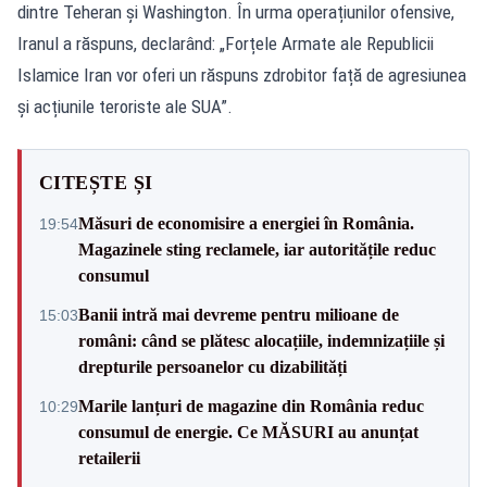
dintre Teheran și Washington. În urma operațiunilor ofensive,
Iranul a răspuns, declarând: „Forțele Armate ale Republicii
Islamice Iran vor oferi un răspuns zdrobitor față de agresiunea
și acțiunile teroriste ale SUA”.
CITEȘTE ȘI
Măsuri de economisire a energiei în România.
19:54
Magazinele sting reclamele, iar autoritățile reduc
consumul
Banii intră mai devreme pentru milioane de
15:03
români: când se plătesc alocațiile, indemnizațiile și
drepturile persoanelor cu dizabilități
Marile lanțuri de magazine din România reduc
10:29
consumul de energie. Ce MĂSURI au anunțat
retailerii