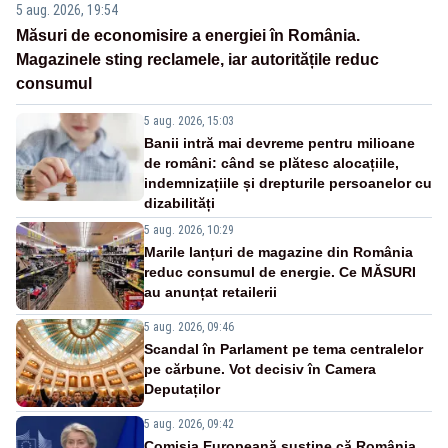
5 aug. 2026, 19:54
Măsuri de economisire a energiei în România.
Magazinele sting reclamele, iar autoritățile reduc
consumul
5 aug. 2026, 15:03
Banii intră mai devreme pentru milioane
de români: când se plătesc alocațiile,
indemnizațiile și drepturile persoanelor cu
dizabilități
5 aug. 2026, 10:29
Marile lanțuri de magazine din România
reduc consumul de energie. Ce MĂSURI
au anunțat retailerii
5 aug. 2026, 09:46
Scandal în Parlament pe tema centralelor
pe cărbune. Vot decisiv în Camera
Deputaților
5 aug. 2026, 09:42
Comisia Europeană susține că România