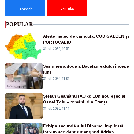
Facebook
YouTube
POPULAR
Alerte meteo de caniculă. COD GALBEN și
PORTOCALIU
31 iul. 2026, 10:55
Sesiunea a doua a Bacalaureatului începe
luni
31 iul. 2026, 11:01
Ștefan Geamănu (AUR): „Un nou eșec al
Oanei Țoiu – românii din Franța
abandonați de propriul minister de
31 iul. 2026, 11:11
externe în fața incendiilor de vegetație!”
Echipa secundă a lui Dinamo, implicată
într-un accident rutier grav! Adrian