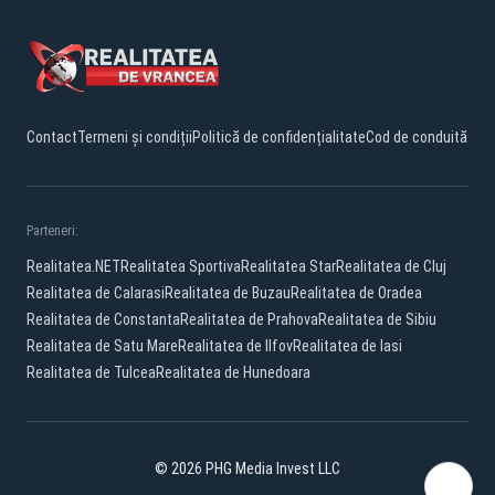
Contact
Termeni și condiții
Politică de confidențialitate
Cod de conduită
Parteneri:
Realitatea.NET
Realitatea Sportiva
Realitatea Star
Realitatea de Cluj
Realitatea de Calarasi
Realitatea de Buzau
Realitatea de Oradea
Realitatea de Constanta
Realitatea de Prahova
Realitatea de Sibiu
Realitatea de Satu Mare
Realitatea de Ilfov
Realitatea de Iasi
Realitatea de Tulcea
Realitatea de Hunedoara
© 2026 PHG Media Invest LLC
Facebook
YouTube