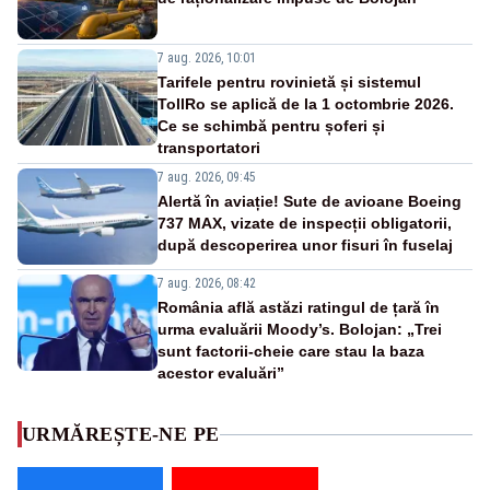
7 aug. 2026, 10:01
Tarifele pentru rovinietă și sistemul
TollRo se aplică de la 1 octombrie 2026.
Ce se schimbă pentru șoferi și
transportatori
7 aug. 2026, 09:45
Alertă în aviație! Sute de avioane Boeing
737 MAX, vizate de inspecții obligatorii,
după descoperirea unor fisuri în fuselaj
7 aug. 2026, 08:42
România află astăzi ratingul de țară în
urma evaluării Moody’s. Bolojan: „Trei
sunt factorii-cheie care stau la baza
acestor evaluări”
URMĂREȘTE-NE PE