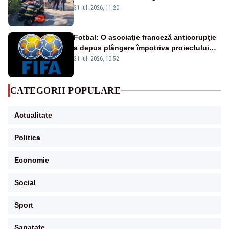
Ropotan a fost resuscitat
31 iul. 2026, 11:20
Fotbal: O asociaţie franceză anticorupţie
a depus plângere împotriva proiectului
FIFA
31 iul. 2026, 10:52
CATEGORII POPULARE
Actualitate
Politica
Economie
Social
Sport
Sanatate