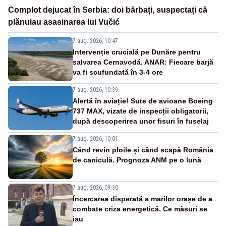
Complot dejucat în Serbia: doi bărbați, suspectați că
plănuiau asasinarea lui Vučić
7 aug. 2026, 10:47
Intervenție crucială pe Dunăre pentru
salvarea Cernavodă. ANAR: Fiecare barjă
va fi scufundată în 3-4 ore
7 aug. 2026, 10:39
Alertă în aviație! Sute de avioane Boeing
737 MAX, vizate de inspecții obligatorii,
după descoperirea unor fisuri în fuselaj
7 aug. 2026, 10:01
Când revin ploile și când scapă România
de caniculă. Prognoza ANM pe o lună
7 aug. 2026, 09:30
Încercarea disperată a marilor orașe de a
combate criza energetică. Ce măsuri se
iau