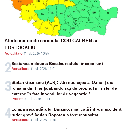
Alerte meteo de caniculă. COD GALBEN și
PORTOCALIU
Actualitate
·
31 iul. 2026, 10:55
2
Sesiunea a doua a Bacalaureatului începe luni
Actualitate
-
31 iul. 2026, 11:01
3
Ștefan Geamănu (AUR): „Un nou eșec al Oanei Țoiu –
românii din Franța abandonați de propriul minister de
externe în fața incendiilor de vegetație!”
Politica
-
31 iul. 2026, 11:11
4
Echipa secundă a lui Dinamo, implicată într-un accident
rutier grav! Adrian Ropotan a fost resuscitat
Actualitate
-
31 iul. 2026, 11:20