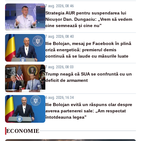
7 aug. 2026, 08:46
Strategia AUR pentru suspendarea lui
Nicușor Dan. Dungaciu: „Vrem să vedem
cine semnează și cine nu”
7 aug. 2026, 08:40
Ilie Bolojan, mesaj pe Facebook în plină
criză energetică: premierul demis
continuă să se laude cu măsurile luate
7 aug. 2026, 08:03
Trump neagă că SUA se confruntă cu un
deficit de armament
6 aug. 2026, 16:34
Ilie Bolojan evită un răspuns clar despre
averea partenerei sale: „Am respectat
întotdeauna legea”
ECONOMIE