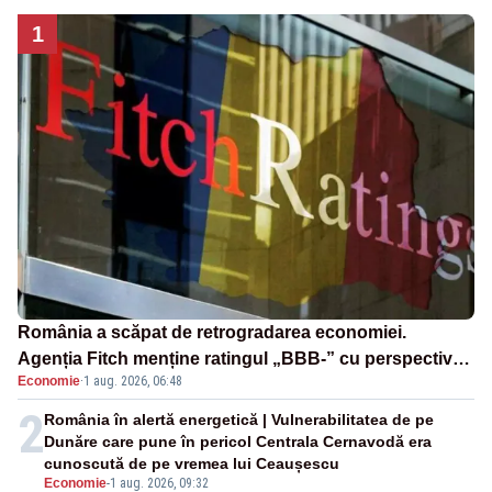
1
România a scăpat de retrogradarea economiei.
Agenția Fitch menține ratingul „BBB-” cu perspectivă
Economie
·
1 aug. 2026, 06:48
negativă
2
România în alertă energetică | Vulnerabilitatea de pe
Dunăre care pune în pericol Centrala Cernavodă era
cunoscută de pe vremea lui Ceaușescu
Economie
-
1 aug. 2026, 09:32