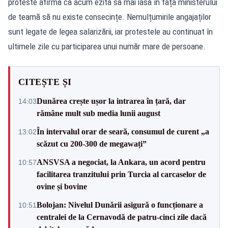
proteste afirmă că acum ezită să mai iasă în fața ministerului
de teamă să nu existe consecințe. Nemulțumirile angajaților
sunt legate de legea salarizării, iar protestele au continuat în
ultimele zile cu participarea unui număr mare de persoane.
CITEȘTE ȘI
Dunărea crește ușor la intrarea în țară, dar
14:03
rămâne mult sub media lunii august
În intervalul orar de seară, consumul de curent „a
13:02
scăzut cu 200-300 de megawați”
ANSVSA a negociat, la Ankara, un acord pentru
10:57
facilitarea tranzitului prin Turcia al carcaselor de
ovine și bovine
Bolojan: Nivelul Dunării asigură o funcționare a
10:51
centralei de la Cernavodă de patru-cinci zile dacă