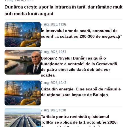
Dunărea crește ușor la intrarea în țară, dar rămâne mult
sub media lunii august
7 aug. 2026, 13:02
În intervalul orar de seară, consumul de
curent „a scăzut cu 200-300 de megawați”
7 aug. 2026, 10:51
Bolojan: Nivelul Dunării asigură o
funcționare a centralei de la Cernavodă
de patru-cinci zile dacă debitele vor
scădea
7 aug. 2026, 10:43
Criza din energie. Cine scapă de măsurile
de raționalizare impuse de Bolojan
7 aug. 2026, 10:01
Tarifele pentru rovinietă și sistemul
TollRo se aplică de la 1 octombrie 2026.