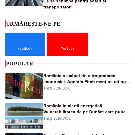
Ce se schimbă pentru șoferi și
transportatori
URMĂREȘTE-NE PE
Facebook
YouTube
POPULAR
România a scăpat de retrogradarea
economiei. Agenția Fitch menține ratingul
„BBB-” cu perspectivă negativă
1 aug. 2026, 06:48
România în alertă energetică |
Vulnerabilitatea de pe Dunăre care pune
în pericol Centrala Cernavodă era
1 aug. 2026, 09:32
cunoscută de pe vremea lui Ceaușescu