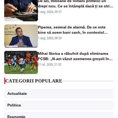
De azi, milioane de români primesc un
drept nou. Ce se întâmplă dacă ți se strică
un produs
1 aug. 2026, 09:37
Piperea, semnal de alarmă. De ce este
bine să avem bani cash, în contextul
alertei energetice?
1 aug. 2026, 09:39
Mihai Stoica a răbufnit după eliminarea
FCSB: „N-am văzut asemenea greșeli în
190 de meciuri europene”
31 iul. 2026, 21:35
CATEGORII POPULARE
Actualitate
Politica
Economie