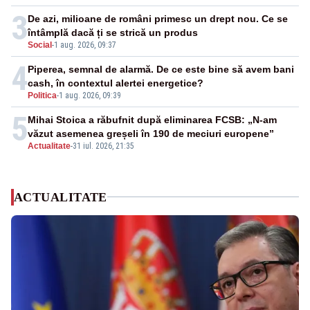
3
De azi, milioane de români primesc un drept nou. Ce se
întâmplă dacă ți se strică un produs
Social
-
1 aug. 2026, 09:37
4
Piperea, semnal de alarmă. De ce este bine să avem bani
cash, în contextul alertei energetice?
Politica
-
1 aug. 2026, 09:39
5
Mihai Stoica a răbufnit după eliminarea FCSB: „N-am
văzut asemenea greșeli în 190 de meciuri europene”
Actualitate
-
31 iul. 2026, 21:35
ACTUALITATE