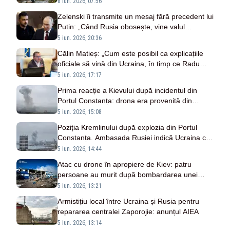
seamă
8 iun. 2026, 07:56
Zelenski îi transmite un mesaj fără precedent lui
Putin: „Când Rusia obosește, vine valul
schimbării”
5 iun. 2026, 20:36
Călin Matieș: „Cum este posibil ca explicațiile
oficiale să vină din Ucraina, în timp ce Radu
Miruță și Oana Țoiu nu găsesc de cuviință să se
5 iun. 2026, 17:17
adreseze propriilor cetățeni?”
Prima reacție a Kievului după incidentul din
Portul Constanța: drona era provenită din
Ucraina
5 iun. 2026, 15:08
Poziția Kremlinului după explozia din Portul
Constanța. Ambasada Rusiei indică Ucraina ca
drept responsabilă
5 iun. 2026, 14:44
Atac cu drone în apropiere de Kiev: patru
persoane au murit după bombardarea unei
fabrici care produce lapte praf pentru bebeluși
5 iun. 2026, 13:21
Armistițiu local între Ucraina și Rusia pentru
repararea centralei Zaporojie: anunțul AIEA
5 iun. 2026, 13:14