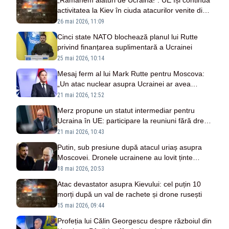
„Rămânem alături de Ucraina!”. UE își continuă
activitatea la Kiev în ciuda atacurilor venite din
partea Rusiei
26 mai 2026, 11:09
Cinci state NATO blochează planul lui Rutte
privind finanțarea suplimentară a Ucrainei
25 mai 2026, 10:14
Mesaj ferm al lui Mark Rutte pentru Moscova:
„Un atac nuclear asupra Ucrainei ar avea
consecințe devastatoare”
21 mai 2026, 12:52
Merz propune un statut intermediar pentru
Ucraina în UE: participare la reuniuni fără drept
de vot
21 mai 2026, 10:43
Putin, sub presiune după atacul uriaș asupra
Moscovei. Dronele ucrainene au lovit ținte
strategice
18 mai 2026, 20:53
Atac devastator asupra Kievului: cel puțin 10
morți după un val de rachete și drone rusești
15 mai 2026, 09:44
Profeția lui Călin Georgescu despre războiul din