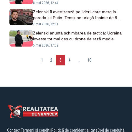
8 mai 2026, 12:44
Zelenski îi avertizează pe liderii care merg la
parada lui Putin. Tensiune uriașă înainte de 9
mai
7 mai 2026, 22:11
Zelenski anunță schimbarea de tactică: Ucraina
lovește tot mai des cu drone de rază medie
5 mai 2026, 17:52
1
2
3
4
...
10
Contact
Termeni și condiții
Politică de confidențialitate
Cod de conduită