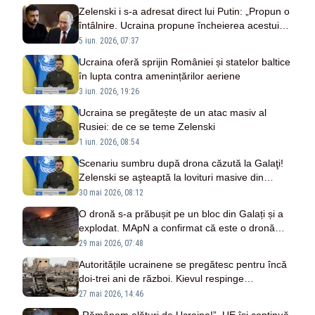
Zelenski i s-a adresat direct lui Putin: „Propun o
întâlnire. Ucraina propune încheierea acestui
război”
5 iun. 2026, 07:37
Ucraina oferă sprijin României și statelor baltice
în lupta contra amenințărilor aeriene
3 iun. 2026, 19:26
Ucraina se pregătește de un atac masiv al
Rusiei: de ce se teme Zelenski
1 iun. 2026, 08:54
Scenariu sumbru după drona căzută la Galaţi!
Zelenski se aşteaptă la lovituri masive din
partea Rusiei
30 mai 2026, 08:12
O dronă s-a prăbușit pe un bloc din Galați și a
explodat. MApN a confirmat că este o dronă
rusească Geran 2 - VIDEO
29 mai 2026, 07:48
Autoritățile ucrainene se pregătesc pentru încă
doi-trei ani de război. Kievul respinge
informațiile și vorbește despre „dezinformare”
27 mai 2026, 14:46