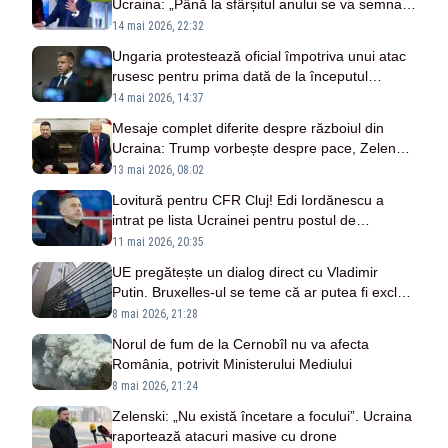
Ucraina: „Până la sfârșitul anului se va semna
pacea”
14 mai 2026, 22:32
Ungaria protestează oficial împotriva unui atac
rusesc pentru prima dată de la începutul
războiului
14 mai 2026, 14:37
Mesaje complet diferite despre războiul din
Ucraina: Trump vorbește despre pace, Zelenski
se teme de o nouă ofensivă rusă
13 mai 2026, 08:02
Lovitură pentru CFR Cluj! Edi Iordănescu a
intrat pe lista Ucrainei pentru postul de
selecționer
11 mai 2026, 20:35
UE pregătește un dialog direct cu Vladimir
Putin. Bruxelles-ul se teme că ar putea fi exclus
din negocierile privind Ucraina
8 mai 2026, 21:28
Norul de fum de la Cernobîl nu va afecta
România, potrivit Ministerului Mediului
8 mai 2026, 21:24
Zelenski: „Nu există încetare a focului”. Ucraina
raportează atacuri masive cu drone