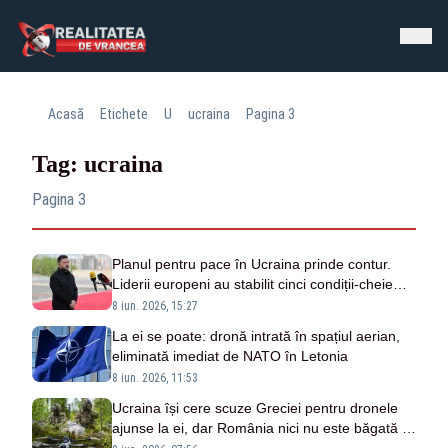
Acasă
Etichete
U
ucraina
Pagina 3
Tag: ucraina
Pagina 3
Planul pentru pace în Ucraina prinde contur.
Liderii europeni au stabilit cinci condiții-cheie
pentru un acord cu Rusia
8 iun. 2026, 15:27
La ei se poate: dronă intrată în spațiul aerian,
eliminată imediat de NATO în Letonia
8 iun. 2026, 11:53
Ucraina își cere scuze Greciei pentru dronele
ajunse la ei, dar România nici nu este băgată în