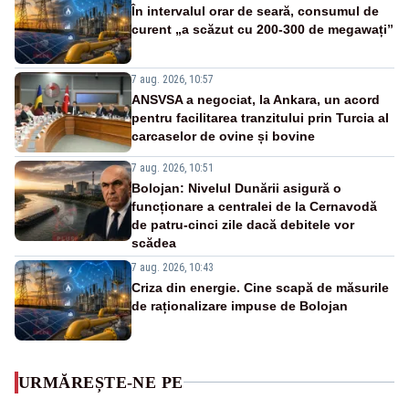
În intervalul orar de seară, consumul de
curent „a scăzut cu 200-300 de megawați”
7 aug. 2026, 10:57
ANSVSA a negociat, la Ankara, un acord
pentru facilitarea tranzitului prin Turcia al
carcaselor de ovine și bovine
7 aug. 2026, 10:51
Bolojan: Nivelul Dunării asigură o
funcționare a centralei de la Cernavodă
de patru-cinci zile dacă debitele vor
scădea
7 aug. 2026, 10:43
Criza din energie. Cine scapă de măsurile
de raționalizare impuse de Bolojan
URMĂREȘTE-NE PE