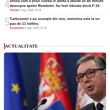
4
Drona care a ținut Tulcea în alertă a zburat 20 de minute
deasupra apelor României. Au fost ridicate două F-16
Social
-
2 aug. 2026, 19:28
5
Carburanții s-au scumpit din nou, motorina este la un
pas de 11 lei/litru
Economie
-
2 aug. 2026, 15:36
ACTUALITATE