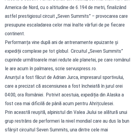
America de Nord, cu o altitudine de 6.194 de metri, finalizând
astfel prestigiosul circuit „Seven Summits” – provocarea care
presupune escaladarea celor mai înalte vârfuri de pe fiecare
continent.
Performanța vine după ani de antrenamente epuizante și
expediții complexe pe tot globul. Circuitul „Seven Summits”
cuprinde următoarele mari redute ale planetei, pe care românul
le are acum în palmares, scrie
servuspress.ro
.
Anunțul a fost făcut de Adrian Jurca, impresarul sportivului,
care a precizat că ascensiunea a fost încheiată în jurul orei
04:00, ora României. Potrivit acestuia, expediția din Alaska a
fost cea mai dificilă de până acum pentru Ahrițculesei.
Prin această reușită, alpinistul din Valea Jiului se alătură unui
grup restrâns de performeri la nivel mondial care au dus la bun
sfârșit circuitul Seven Summits, una dintre cele mai