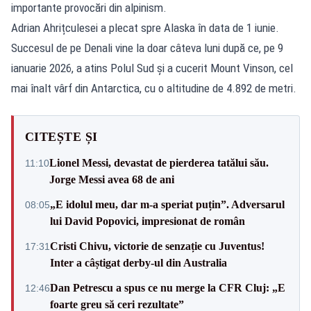
importante provocări din alpinism.
Adrian Ahrițculesei a plecat spre Alaska în data de 1 iunie.
Succesul de pe Denali vine la doar câteva luni după ce, pe 9
ianuarie 2026, a atins Polul Sud și a cucerit Mount Vinson, cel
mai înalt vârf din Antarctica, cu o altitudine de 4.892 de metri.
CITEȘTE ȘI
Lionel Messi, devastat de pierderea tatălui său.
11:10
Jorge Messi avea 68 de ani
„E idolul meu, dar m-a speriat puțin”. Adversarul
08:05
lui David Popovici, impresionat de român
Cristi Chivu, victorie de senzație cu Juventus!
17:31
Inter a câștigat derby-ul din Australia
Dan Petrescu a spus ce nu merge la CFR Cluj: „E
12:46
foarte greu să ceri rezultate”