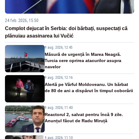
24 feb. 2026, 15:50
Complot dejucat în Serbia: doi bărbați, suspectați că
plănuiau asasinarea lui Vučić
9 aug. 2026, 12:45
Măsură de urgență în Marea Neagră.
Turcia cere oprirea atacurilor asupra
navelor
9 aug. 2026, 12:16
Alertă pe Vârful Moldoveanu. Un bărbat
de 80 de ani a dispărut în timpul coborârii
9 aug. 2026, 11:40
Reactorul 2, salvat pentru încă 9 zile.
Anunțul făcut de Radu Miruță
9 aug. 2026, 11:10