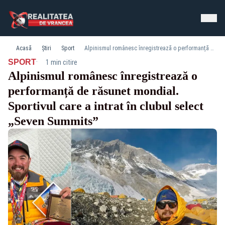
Acasă
Știri
Sport
Alpinismul românesc înregistrează o performanță de răsunet mondial. Sportivul care a intrat în clubul select „Seven Summits”
·
SPORT
1 min citire
Alpinismul românesc înregistrează o
performanță de răsunet mondial.
Sportivul care a intrat în clubul select
„Seven Summits”