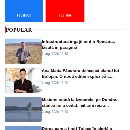
Facebook
YouTube
POPULAR
Infrastructura irigațiilor din România,
lăsată în paragină
2 aug. 2026, 15:38
Ana Maria Păcuraru demască planul lui
Bolojan. O nouă ediție explozivă a
emisiunii „Miza Zilei” la Realitatea PLUS
2 aug. 2026, 15:42
Misiune ratată la Izvoarele, pe Dunăre:
stânca nu a cedat, militarii reiau
detonările luni – VIDEO
2 aug. 2026, 15:48
Drona care a ținut Tulcea în alertă a