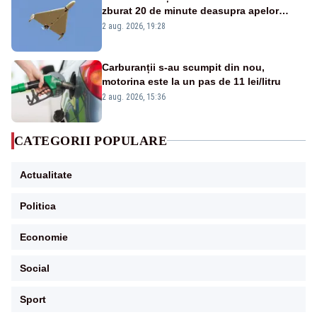
zburat 20 de minute deasupra apelor
României. Au fost ridicate două F-16
2 aug. 2026, 19:28
Carburanții s-au scumpit din nou,
motorina este la un pas de 11 lei/litru
2 aug. 2026, 15:36
CATEGORII POPULARE
Actualitate
Politica
Economie
Social
Sport