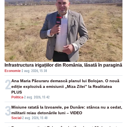
Infrastructura irigațiilor din România, lăsată în paragină
Economie
·
2 aug. 2026, 15:38
2
Ana Maria Păcuraru demască planul lui Bolojan. O nouă
ediție explozivă a emisiunii „Miza Zilei” la Realitatea
PLUS
Politica
-
2 aug. 2026, 15:42
3
Misiune ratată la Izvoarele, pe Dunăre: stânca nu a cedat,
militarii reiau detonările luni – VIDEO
Social
-
2 aug. 2026, 15:48