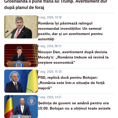
Groenlanda îi pune frână lui Trump. Avertisment dur
după planul de foraj
8 aug. 2026, 10:38
România își păstrează ratingul
recomandat investițiilor. Un semnal
pozitiv, dar și un avertisment pentru
autorități
8 aug. 2026, 08:51
Nicușor Dan, avertisment după decizia
Moody’s: „România trebuie să revină la
creștere economică”
7 aug. 2026, 15:26
PSD, replică dură pentru Bolojan:
„România este într-o situație de forță
majoră”
7 aug. 2026, 14:51
Ședința de guvern se amână pentru ora
15:00. Bolojan nu a obținut toate avizele