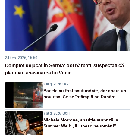
24 feb. 2026, 15:50
Complot dejucat în Serbia: doi bărbați, suspectați că
plănuiau asasinarea lui Vučić
9 aug. 2026, 08:29
Barjele au fost scufundate, dar apare un
nou risc. Ce se întâmplă pe Dunăre
9 aug. 2026, 08:11
Michele Morrone, apariție surpriză la
Summer Well: „Îi iubesc pe români”