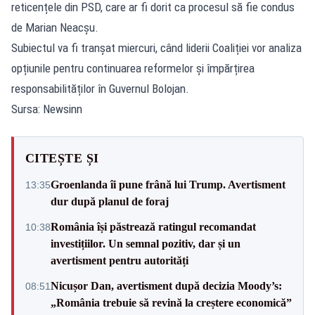
reticențele din PSD, care ar fi dorit ca procesul să fie condus
de Marian Neacșu.
Subiectul va fi tranșat miercuri, când liderii Coaliției vor analiza
opțiunile pentru continuarea reformelor și împărțirea
responsabilităților în Guvernul Bolojan.
Sursa: Newsinn
CITEȘTE ȘI
Groenlanda îi pune frână lui Trump. Avertisment
13:35
dur după planul de foraj
România își păstrează ratingul recomandat
10:38
investițiilor. Un semnal pozitiv, dar și un
avertisment pentru autorități
Nicușor Dan, avertisment după decizia Moody’s:
08:51
„România trebuie să revină la creștere economică”