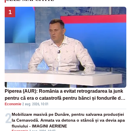
1
Piperea (AUR): România a evitat retrogradarea la junk
pentru că era o catastrofă pentru bănci și fondurile de
Economie
·
2 aug. 2026, 10:01
pensii
2
Mobilizare masivă pe Dunăre, pentru salvarea producției
la Cernavodă. Armata va detona o stâncă și va devia apa
fluviului - IMAGINI AERIENE