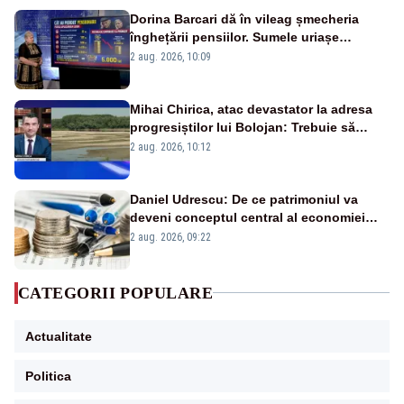
Dorina Barcari dă în vileag șmecheria
înghețării pensiilor. Sumele uriașe
pierdute de fiecare român
2 aug. 2026, 10:09
Mihai Chirica, atac devastator la adresa
progresiștilor lui Bolojan: Trebuie să
protejăm și natura, dar nu șținem omaneii
2 aug. 2026, 10:12
în stare permanentă de alertă
Daniel Udrescu: De ce patrimoniul va
deveni conceptul central al economiei
viitoare?
2 aug. 2026, 09:22
CATEGORII POPULARE
Actualitate
Politica