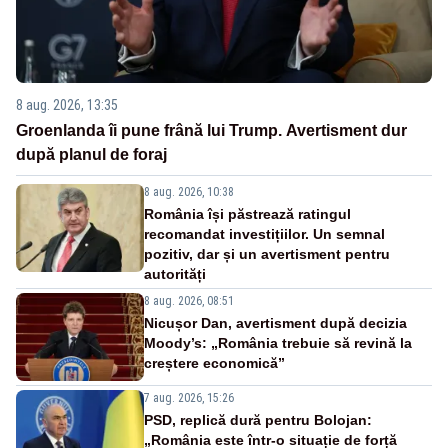
8 aug. 2026, 13:35
Groenlanda îi pune frână lui Trump. Avertisment dur
după planul de foraj
8 aug. 2026, 10:38
România își păstrează ratingul
recomandat investițiilor. Un semnal
pozitiv, dar și un avertisment pentru
autorități
8 aug. 2026, 08:51
Nicușor Dan, avertisment după decizia
Moody’s: „România trebuie să revină la
creștere economică”
7 aug. 2026, 15:26
PSD, replică dură pentru Bolojan:
„România este într-o situație de forță