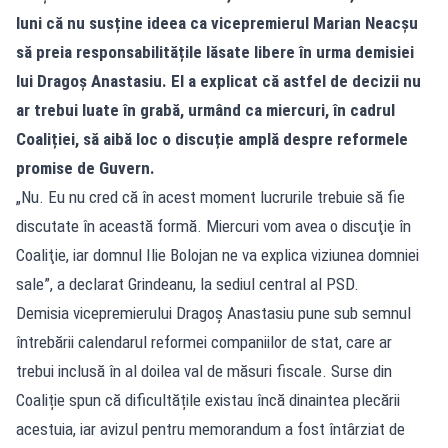
luni că nu susține ideea ca vicepremierul Marian Neacșu
să preia responsabilitățile lăsate libere în urma demisiei
lui Dragoș Anastasiu. El a explicat că astfel de decizii nu
ar trebui luate în grabă, urmând ca miercuri, în cadrul
Coaliției, să aibă loc o discuție amplă despre reformele
promise de Guvern.
„Nu. Eu nu cred că în acest moment lucrurile trebuie să fie
discutate în această formă. Miercuri vom avea o discuţie în
Coaliţie, iar domnul Ilie Bolojan ne va explica viziunea domniei
sale”, a declarat Grindeanu, la sediul central al PSD.
Demisia vicepremierului Dragoș Anastasiu pune sub semnul
întrebării calendarul reformei companiilor de stat, care ar
trebui inclusă în al doilea val de măsuri fiscale. Surse din
Coaliție spun că dificultățile existau încă dinaintea plecării
acestuia, iar avizul pentru memorandum a fost întârziat de