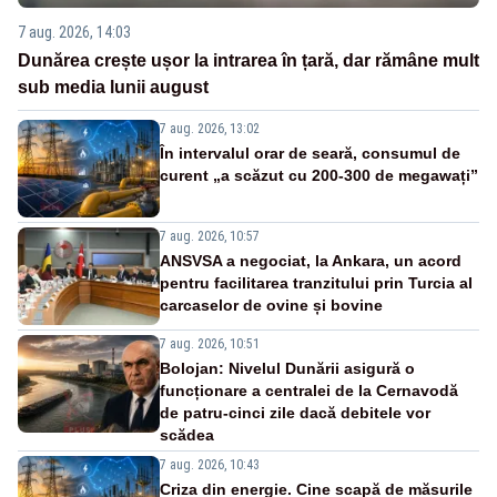
7 aug. 2026, 14:03
Dunărea crește ușor la intrarea în țară, dar rămâne mult
sub media lunii august
7 aug. 2026, 13:02
În intervalul orar de seară, consumul de
curent „a scăzut cu 200-300 de megawați”
7 aug. 2026, 10:57
ANSVSA a negociat, la Ankara, un acord
pentru facilitarea tranzitului prin Turcia al
carcaselor de ovine și bovine
7 aug. 2026, 10:51
Bolojan: Nivelul Dunării asigură o
funcționare a centralei de la Cernavodă
de patru-cinci zile dacă debitele vor
scădea
7 aug. 2026, 10:43
Criza din energie. Cine scapă de măsurile