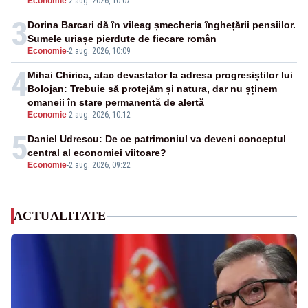
Economie
-
2 aug. 2026, 10:07
3
Dorina Barcari dă în vileag șmecheria înghețării pensiilor.
Sumele uriașe pierdute de fiecare român
Economie
-
2 aug. 2026, 10:09
4
Mihai Chirica, atac devastator la adresa progresiștilor lui
Bolojan: Trebuie să protejăm și natura, dar nu șținem
omaneii în stare permanentă de alertă
Economie
-
2 aug. 2026, 10:12
5
Daniel Udrescu: De ce patrimoniul va deveni conceptul
central al economiei viitoare?
Economie
-
2 aug. 2026, 09:22
ACTUALITATE