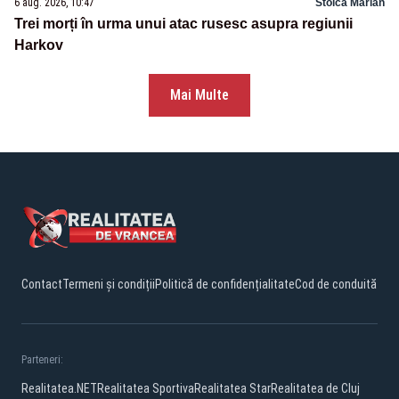
6 aug. 2026, 10:47
Stoica Marian
Trei morți în urma unui atac rusesc asupra regiunii
Harkov
Mai Multe
Contact
Termeni și condiții
Politică de confidențialitate
Cod de conduită
Parteneri:
Realitatea.NET
Realitatea Sportiva
Realitatea Star
Realitatea de Cluj