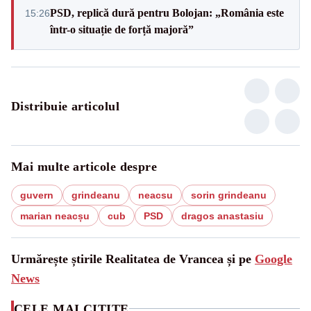
PSD, replică dură pentru Bolojan: „România este
15:26
într-o situație de forță majoră”
Distribuie articolul
Mai multe articole despre
guvern
grindeanu
neacsu
sorin grindeanu
marian neacșu
cub
PSD
dragos anastasiu
Urmărește știrile Realitatea de Vrancea și pe
Google
News
CELE MAI CITITE