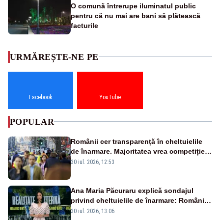
O comună întrerupe iluminatul public
pentru că nu mai are bani să plătească
facturile
URMĂREȘTE-NE PE
Facebook
YouTube
POPULAR
Românii cer transparență în cheltuielile
de înarmare. Majoritatea vrea competiție
reală și industrie locală – SONDAJ
30 iul. 2026, 12:53
Ana Maria Păcuraru explică sondajul
privind cheltuielile de înarmare: Românii
cer transparență în achiziții și un echilibru
30 iul. 2026, 13:06
între partenerii externi