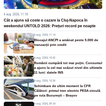
6 aug. 2026, 11:18
Cât a ajuns să coste o cazare la Cluj-Napoca în
weekendul UNTOLD 2026: Prețuri record pe noapte
6 aug. 2026, 11:14
Blocajul ANCPI a amânat peste 5.000 de
tranzacții prin credit
6 aug. 2026, 10:42
Românii cumpără tot mai puțin. Consumul
a ajuns la cel mai scăzut nivel din ultimele
11 luni: datele INS
6 aug. 2026, 10:38
Schimbare de ultim moment la CFR
Călători: primul tren electric PESA circulă
pe ruta București – Brașov
6 aug. 2026, 09:34