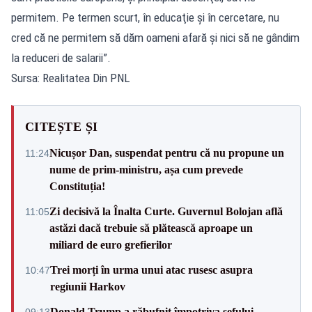
permitem. Pe termen scurt, în educaţie şi în cercetare, nu
cred că ne permitem să dăm oameni afară şi nici să ne gândim
la reduceri de salarii”.
Sursa: Realitatea Din PNL
CITEȘTE ȘI
Nicușor Dan, suspendat pentru că nu propune un
11:24
nume de prim-ministru, așa cum prevede
Constituția!
Zi decisivă la Înalta Curte. Guvernul Bolojan află
11:05
astăzi dacă trebuie să plătească aproape un
miliard de euro grefierilor
Trei morți în urma unui atac rusesc asupra
10:47
regiunii Harkov
Donald Trump a răbufnit împotriva șefului
09:13