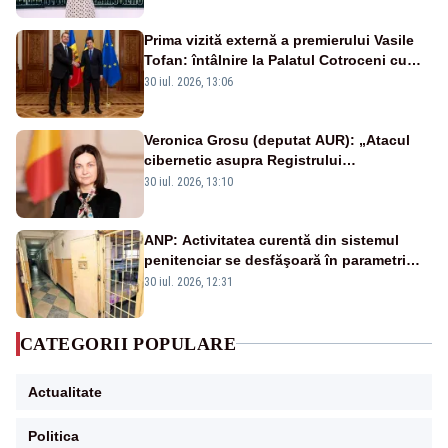
Prima vizită externă a premierului Vasile
Tofan: întâlnire la Palatul Cotroceni cu
președintele Nicușor Dan
30 iul. 2026, 13:06
Veronica Grosu (deputat AUR): „Atacul
cibernetic asupra Registrului
Proprietăților transmite un semnal de
30 iul. 2026, 13:10
neîncredere investitorilor”
ANP: Activitatea curentă din sistemul
penitenciar se desfăşoară în parametri
normali
30 iul. 2026, 12:31
CATEGORII POPULARE
Actualitate
Politica