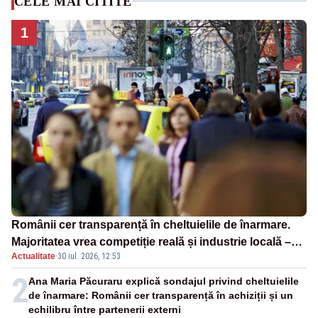
CELE MAI CITITE
1
Românii cer transparență în cheltuielile de înarmare.
Majoritatea vrea competiție reală și industrie locală –
Actualitate
·
30 iul. 2026, 12:53
SONDAJ
2
Ana Maria Păcuraru explică sondajul privind cheltuielile
de înarmare: Românii cer transparență în achiziții și un
echilibru între partenerii externi