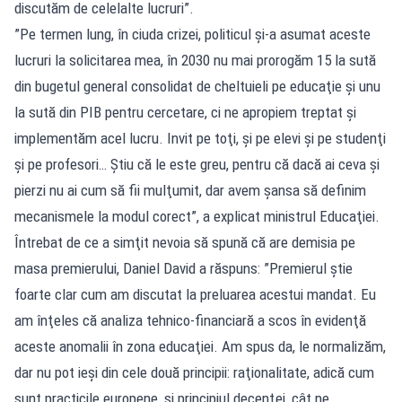
discutăm de celelalte lucruri”.
”Pe termen lung, în ciuda crizei, politicul şi-a asumat aceste
lucruri la solicitarea mea, în 2030 nu mai prorogăm 15 la sută
din bugetul general consolidat de cheltuieli pe educaţie şi unu
la sută din PIB pentru cercetare, ci ne apropiem treptat şi
implementăm acel lucru. Invit pe toţi, şi pe elevi şi pe studenţi
şi pe profesori… Ştiu că le este greu, pentru că dacă ai ceva şi
pierzi nu ai cum să fii mulţumit, dar avem şansa să definim
mecanismele la modul corect”, a explicat ministrul Educaţiei.
Întrebat de ce a simţit nevoia să spună că are demisia pe
masa premierului, Daniel David a răspuns: ”Premierul ştie
foarte clar cum am discutat la preluarea acestui mandat. Eu
am înţeles că analiza tehnico-financiară a scos în evidenţă
aceste anomalii în zona educaţiei. Am spus da, le normalizăm,
dar nu pot ieşi din cele două principii: raţionalitate, adică cum
sunt practicile europene, şi principiul decenţei, cât ne