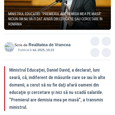
MINISTRUL EDUCATIEI: ”PREMIERUL ARE DEMISIA MEA PE MASĂ”.
NICIUN OM NU VA FI DAT AFARĂ DIN EDUCAȚIE SAU CERCETARE ÎN
ROMÂNIA
Realitatea de Vrancea
Scris de
Publicat:
1 iul. 2025, 10:21
Ministrul Educaţiei, Daniel David, a declarat, luni
seară, că, indiferent de măsurile care se iau în alte
domenii, a cerut să nu fie daţi afară oameni din
educaţie şi cercetare şi nici să nu scadă salariile.
”Premierul are demisia mea pe masă”, a transmis
ministrul.