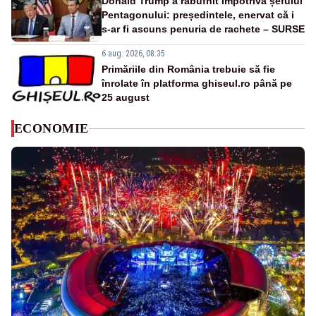
Donald Trump a răbufnit împotriva șefului
Pentagonului: președintele, enervat că i
s-ar fi ascuns penuria de rachete – SURSE
6 aug. 2026, 08:35
Primăriile din România trebuie să fie
înrolate în platforma ghiseul.ro până pe
25 august
ECONOMIE