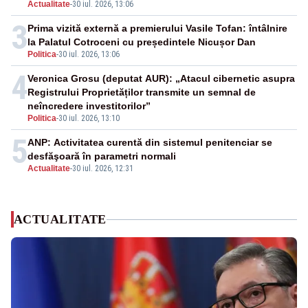
Actualitate
-
30 iul. 2026, 13:06
3
Prima vizită externă a premierului Vasile Tofan: întâlnire
la Palatul Cotroceni cu președintele Nicușor Dan
Politica
-
30 iul. 2026, 13:06
4
Veronica Grosu (deputat AUR): „Atacul cibernetic asupra
Registrului Proprietăților transmite un semnal de
neîncredere investitorilor”
Politica
-
30 iul. 2026, 13:10
5
ANP: Activitatea curentă din sistemul penitenciar se
desfăşoară în parametri normali
Actualitate
-
30 iul. 2026, 12:31
ACTUALITATE