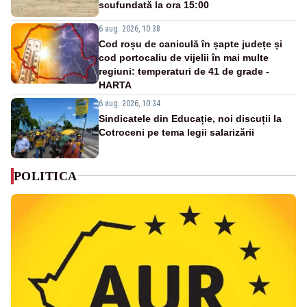
scufundată la ora 15:00
6 aug. 2026, 10:38
Cod roșu de caniculă în șapte județe și
cod portocaliu de vijelii în mai multe
regiuni: temperaturi de 41 de grade -
HARTA
6 aug. 2026, 10:34
Sindicatele din Educație, noi discuții la
Cotroceni pe tema legii salarizării
POLITICA