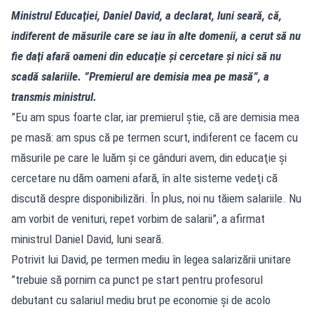
Ministrul Educaţiei, Daniel David, a declarat, luni seară, că,
indiferent de măsurile care se iau în alte domenii, a cerut să nu
fie daţi afară oameni din educaţie şi cercetare şi nici să nu
scadă salariile. ”Premierul are demisia mea pe masă”, a
transmis ministrul.
”Eu am spus foarte clar, iar premierul ştie, că are demisia mea
pe masă: am spus că pe termen scurt, indiferent ce facem cu
măsurile pe care le luăm şi ce gânduri avem, din educaţie şi
cercetare nu dăm oameni afară, în alte sisteme vedeţi că
discută despre disponibilizări. În plus, noi nu tăiem salariile. Nu
am vorbit de venituri, repet vorbim de salarii”, a afirmat
ministrul Daniel David, luni seară.
Potrivit lui David, pe termen mediu în legea salarizării unitare
”trebuie să pornim ca punct pe start pentru profesorul
debutant cu salariul mediu brut pe economie şi de acolo