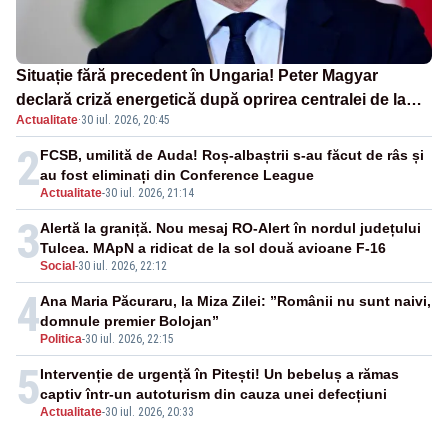
Situație fără precedent în Ungaria! Peter Magyar
declară criză energetică după oprirea centralei de la
Actualitate
·
30 iul. 2026, 20:45
Paks
2
FCSB, umilită de Auda! Roș-albaștrii s-au făcut de râs și
au fost eliminați din Conference League
Actualitate
-
30 iul. 2026, 21:14
3
Alertă la graniță. Nou mesaj RO-Alert în nordul județului
Tulcea. MApN a ridicat de la sol două avioane F-16
Social
-
30 iul. 2026, 22:12
4
Ana Maria Păcuraru, la Miza Zilei: ”Românii nu sunt naivi,
domnule premier Bolojan”
Politica
-
30 iul. 2026, 22:15
5
Intervenție de urgență în Pitești! Un bebeluș a rămas
captiv într-un autoturism din cauza unei defecțiuni
Actualitate
-
30 iul. 2026, 20:33