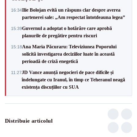
Ilie Bolojan evită un răspuns clar despre averea
16:34
partenerei sale: „Am respectat întotdeauna legea”
Guvernul a adoptat o hotărâre care aprobă
15:39
planurile de pregătire pentru riscuri
Ana Maria Păcuraru: Televiziunea Poporului
15:18
solicită investigarea deciziilor luate în această
perioadă de criză enegetică
JD Vance anunță negocieri de pace dificile și
11:27
îndelungate cu Iranul, în timp ce Teheranul neagă
existența discuțiilor cu SUA
Distribuie articolul