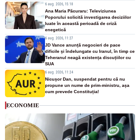
6 aug. 2026, 15:18
Ana Maria Păcuraru: Televiziunea
Poporului solicită investigarea deciziilor
luate în această perioadă de criză
enegetică
6 aug. 2026, 11:27
JD Vance anunță negocieri de pace
dificile și îndelungate cu Iranul, în timp ce
Teheranul neagă existența discuțiilor cu
SUA
6 aug. 2026, 11:24
Nicușor Dan, suspendat pentru că nu
propune un nume de prim-ministru, așa
cum prevede Constituția!
ECONOMIE