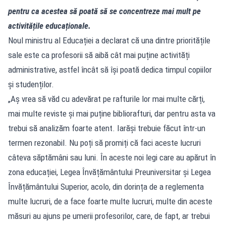
pentru ca acestea să poată să se concentreze mai mult pe
activitățile educaționale.
Noul ministru al Educației a declarat că una dintre prioritățile
sale este ca profesorii să aibă cât mai puține activități
administrative, astfel încât să își poată dedica timpul copiilor
și studenților.
„Aș vrea să văd cu adevărat pe rafturile lor mai multe cărți,
mai multe reviste și mai puține bibliorafturi, dar pentru asta va
trebui să analizăm foarte atent. Iarăși trebuie făcut într-un
termen rezonabil. Nu poți să promiți că faci aceste lucruri
câteva săptămâni sau luni. În aceste noi legi care au apărut în
zona educației, Legea Învățământului Preuniversitar și Legea
Învățământului Superior, acolo, din dorința de a reglementa
multe lucruri, de a face foarte multe lucruri, multe din aceste
măsuri au ajuns pe umerii profesorilor, care, de fapt, ar trebui