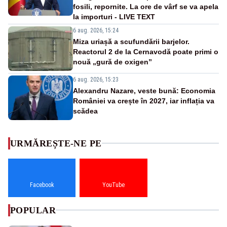
fosili, repornite. La ore de vârf se va apela
la importuri - LIVE TEXT
6 aug. 2026, 15:24
Miza uriașă a scufundării barjelor.
Reactorul 2 de la Cernavodă poate primi o
nouă „gură de oxigen”
6 aug. 2026, 15:23
Alexandru Nazare, veste bună: Economia
României va crește în 2027, iar inflația va
scădea
URMĂREȘTE-NE PE
Facebook
YouTube
POPULAR