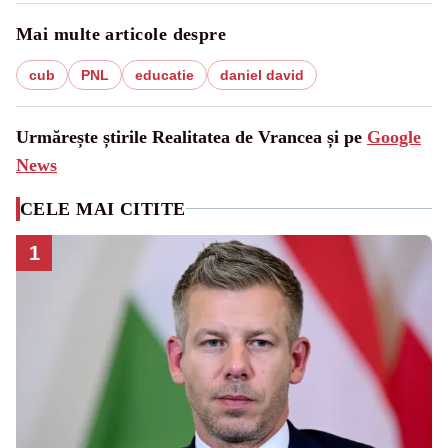
Mai multe articole despre
cub
PNL
educatie
daniel david
Urmărește știrile Realitatea de Vrancea și pe
Google
News
CELE MAI CITITE
1