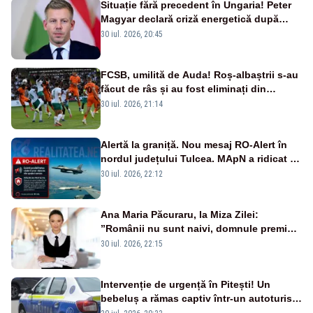
Situație fără precedent în Ungaria! Peter
Magyar declară criză energetică după
oprirea centralei de la Paks
30 iul. 2026, 20:45
FCSB, umilită de Auda! Roș-albaștrii s-au
făcut de râs și au fost eliminați din
Conference League
30 iul. 2026, 21:14
Alertă la graniță. Nou mesaj RO-Alert în
nordul județului Tulcea. MApN a ridicat de
la sol două avioane F-16
30 iul. 2026, 22:12
Ana Maria Păcuraru, la Miza Zilei:
”Românii nu sunt naivi, domnule premier
Bolojan”
30 iul. 2026, 22:15
Intervenție de urgență în Pitești! Un
bebeluș a rămas captiv într-un autoturism
din cauza unei defecțiuni