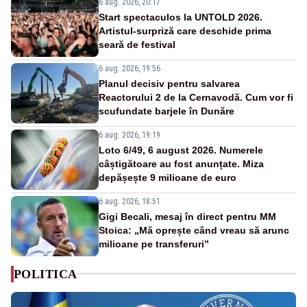
6 aug. 2026, 20:17
Start spectaculos la UNTOLD 2026.
Artistul-surpriză care deschide prima
seară de festival
6 aug. 2026, 19:56
Planul decisiv pentru salvarea
Reactorului 2 de la Cernavodă. Cum vor fi
scufundate barjele în Dunăre
6 aug. 2026, 19:19
Loto 6/49, 6 august 2026. Numerele
câștigătoare au fost anunțate. Miza
depășește 9 milioane de euro
6 aug. 2026, 18:51
Gigi Becali, mesaj în direct pentru MM
Stoica: „Mă oprește când vreau să arunc
milioane pe transferuri”
POLITICA