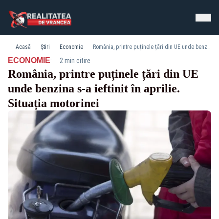
Acasă
Știri
Economie
România, printre puținele țări din UE unde benzina s-a ieftinit în aprilie. Situația motorinei
·
ECONOMIE
2 min citire
România, printre puținele țări din UE
unde benzina s-a ieftinit în aprilie.
Situația motorinei