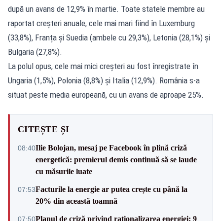
după un avans de 12,9% în martie. Toate statele membre au
raportat creșteri anuale, cele mai mari fiind în Luxemburg
(33,8%), Franța și Suedia (ambele cu 29,3%), Letonia (28,1%) și
Bulgaria (27,8%).
La polul opus, cele mai mici creșteri au fost înregistrate în
Ungaria (1,5%), Polonia (8,8%) și Italia (12,9%). România s-a
situat peste media europeană, cu un avans de aproape 25%.
CITEȘTE ȘI
Ilie Bolojan, mesaj pe Facebook în plină criză
08:40
energetică: premierul demis continuă să se laude
cu măsurile luate
Facturile la energie ar putea crește cu până la
07:53
20% din această toamnă
Planul de criză privind raționalizarea energiei: 9
07:50