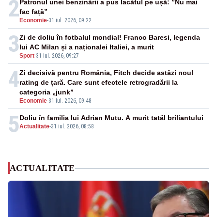
2
Patronul unei benzinării a pus lacătul pe ușă: ”Nu mai
fac față”
Economie
-
31 iul. 2026, 09:22
3
Zi de doliu în fotbalul mondial! Franco Baresi, legenda
lui AC Milan și a naționalei Italiei, a murit
Sport
-
31 iul. 2026, 09:27
4
Zi decisivă pentru România, Fitch decide astăzi noul
rating de țară. Care sunt efectele retrogradării la
categoria „junk”
Economie
-
31 iul. 2026, 09:48
5
Doliu în familia lui Adrian Mutu. A murit tatăl briliantului
Actualitate
-
31 iul. 2026, 08:58
ACTUALITATE