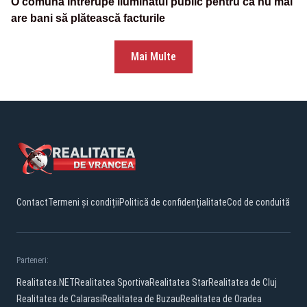
O comună întrerupe iluminatul public pentru că nu mai
are bani să plătească facturile
Mai Multe
Contact
Termeni și condiții
Politică de confidențialitate
Cod de conduită
Parteneri:
Realitatea.NET
Realitatea Sportiva
Realitatea Star
Realitatea de Cluj
Realitatea de Calarasi
Realitatea de Buzau
Realitatea de Oradea