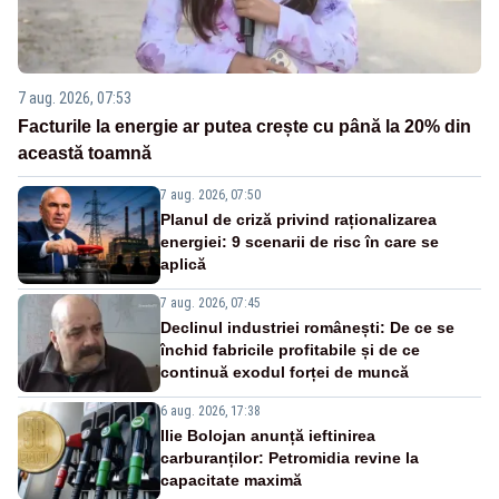
7 aug. 2026, 07:53
Facturile la energie ar putea crește cu până la 20% din
această toamnă
7 aug. 2026, 07:50
Planul de criză privind raționalizarea
energiei: 9 scenarii de risc în care se
aplică
7 aug. 2026, 07:45
Declinul industriei românești: De ce se
închid fabricile profitabile și de ce
continuă exodul forței de muncă
6 aug. 2026, 17:38
Ilie Bolojan anunță ieftinirea
carburanților: Petromidia revine la
capacitate maximă