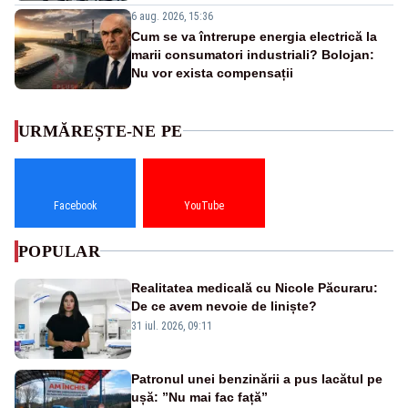
6 aug. 2026, 15:36
Cum se va întrerupe energia electrică la
marii consumatori industriali? Bolojan:
Nu vor exista compensații
URMĂREȘTE-NE PE
Facebook
YouTube
POPULAR
Realitatea medicală cu Nicole Păcuraru:
De ce avem nevoie de liniște?
31 iul. 2026, 09:11
Patronul unei benzinării a pus lacătul pe
ușă: ”Nu mai fac față”