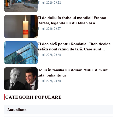
31 iul. 2026, 09:22
Zi de doliu în fotbalul mondial! Franco
Baresi, legenda lui AC Milan și a
naționalei Italiei, a murit
31 iul. 2026, 09:27
Zi decisivă pentru România, Fitch decide
astăzi noul rating de țară. Care sunt
efectele retrogradării la categoria „junk”
31 iul. 2026, 09:48
Doliu în familia lui Adrian Mutu. A murit
tatăl briliantului
31 iul. 2026, 08:58
CATEGORII POPULARE
Actualitate