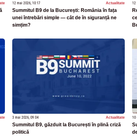
ate
12 mai 2026, 10:17
Actualitate
12 
ă
Summitul B9 de la București: România în fața
Ro
unei întrebări simple — cât de în siguranță ne
ce
simțim?
B
ate
3 mai 2026, 09:04
Actualitate
10 
Summitul B9, găzduit la București în plină criză
Su
politică
de