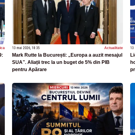
tica
13 mai 2026, 18:35
Actualitate
13 
9:
Mark Rutte la București: „Europa a auzit mesajul
Li
SUA”. Aliații trec la un buget de 5% din PIB
ho
pentru Apărare
pr
al