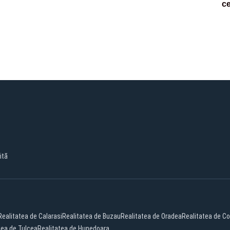
c
ită
Realitatea de Calarasi
Realitatea de Buzau
Realitatea de Oradea
Realitatea de C
tea de Tulcea
Realitatea de Hunedoara