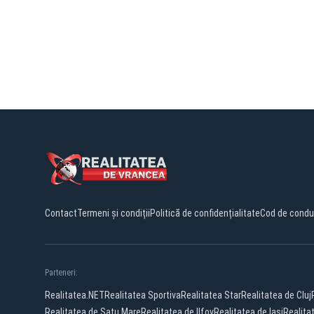
Contact
Termeni și condiții
Politică de confidențialitate
Cod de condu
Parteneri:
Realitatea.NET
Realitatea Sportiva
Realitatea Star
Realitatea de Cluj
Realitatea de Satu Mare
Realitatea de Ilfov
Realitatea de Iasi
Realita