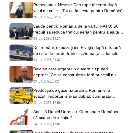
Președintele Nicușor Dan rupe tăcerea după
valul de critici: „Tot ce fac este pentru România”
25 iun. 2026, 08:14
Laude pentru România de la vârful NATO: „A
trebuit să reducă traficul aerian pentru a ajuta
misiunea”
24 iun. 2026, 13:21
Doi români, expulzați din Elveția după o fraudă
de sute de mii de franci: schema „accidentelor
de muncă”
23 iun. 2026, 09:42
Bolojan cere urgent un guvern cu puteri
depline: „Ce se construiește fără principii nu
poate rezista”
23 iun. 2026, 08:24
Producția de gaze naturale a României a
scăzut, importurile s-au dublat: cum arată
cifrele momentului
22 iun. 2026, 12:06
Analiză Daniel Udrescu: Cum poate România
să scape de inflație?
14 iun. 2026, 12:02