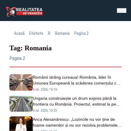
Acasă
Etichete
R
Romania
Pagina 2
Tag: Romania
Pagina 2
Românii strâng cureaua! România, lider în
Uniunea Europeană la scăderea comerțului cu
amănuntul
6 iul. 2026, 16:16
Ungaria construiește un drum expres până la
frontiera cu România. Proiectul, estimat la peste
40 de km
6 iul. 2026, 10:25
Anca Alexandrescu: „Lozincile nu vor ține de
foame oamenilor și nu vor rezolva problemele