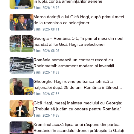
în lupta contra amenințărilor aeriene
3 iun. 2026, 19:26
Marea dorință a lui Gică Hagi, după primul meci
de la revenirea ca selecţioner
3 iun. 2026, 08:11
Georgia – România 1-1, în primul meci din noul
mandat al lui Gică Hagi ca selecționer
3 iun. 2026, 08:08
România semnează un contract record cu
Rheinmetall: armament modern și investiții
masive în industria de apărare
2 iun. 2026, 18:38
Gheorghe Hagi revine pe banca tehnică a
naţionalei după 25 de ani. România întâlneşte,
astăzi, Georgia la Tbilisi
2 iun. 2026, 07:56
Gică Hagi, mesaj înaintea meciului cu Georgia:
„Trebuie să jucăm cu onoare pentru România”
1 iun. 2026, 19:35
Kremlinul acuză lipsa unui răspuns din partea
României în scandalul dronei prăbușite la Galați