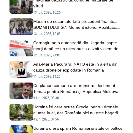
Imaginile dezastrului: comune măturate de
viituri
13 iun. 2026, 10:26
Măsuri de securitate fără precedent înaintea
SUMMITULUI G7. Moment istoric: Realitatea
PLUS va transmite de la eveniment
13 iun. 2026, 10:08
Carnagiu pe o autostradă din Ungaria: șapte
morți după ce un microbuz s-a izbit violent de
un camion
12 iun. 2026, 21:01
Ana-Maria Păcuraru: NATO este în alertă din
cauza dronelor explodate în România
11 iun. 2026, 14:22
Ce planuri comune are premierul desemnat
Tomac pentru România și Republica Moldova
9 iun. 2026, 08:30
Ucraina își cere scuze Greciei pentru dronele
ajunse la ei, dar România nici nu este băgată în
seamă
8 iun. 2026, 07:56
Ucraina oferă sprijin României și statelor baltice