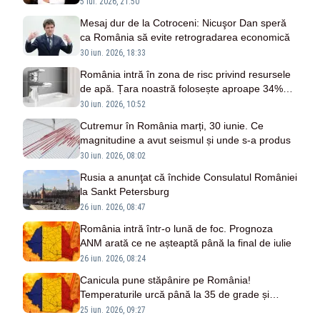
României”
5 iul. 2026, 21:50
Mesaj dur de la Cotroceni: Nicuşor Dan speră
ca România să evite retrogradarea economică
30 iun. 2026, 18:33
România intră în zona de risc privind resursele
de apă. Țara noastră folosește aproape 34%
din disponibil
30 iun. 2026, 10:52
Cutremur în România marți, 30 iunie. Ce
magnitudine a avut seismul și unde s-a produs
30 iun. 2026, 08:02
Rusia a anunţat că închide Consulatul României
la Sankt Petersburg
26 iun. 2026, 08:47
România intră într-o lună de foc. Prognoza
ANM arată ce ne așteaptă până la final de iulie
26 iun. 2026, 08:24
Canicula pune stăpânire pe România!
Temperaturile urcă până la 35 de grade și
apare prima noapte tropicală în Capitală
25 iun. 2026, 09:27