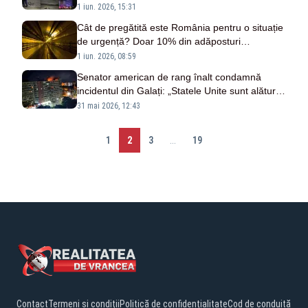
1 iun. 2026, 15:31
Cât de pregătită este România pentru o situație
de urgență? Doar 10% din adăposturi
funcționează
1 iun. 2026, 08:59
Senator american de rang înalt condamnă
incidentul din Galați: „Statele Unite sunt alături
de România”
31 mai 2026, 12:43
1
2
3
...
19
Contact
Termeni și condiții
Politică de confidențialitate
Cod de conduită