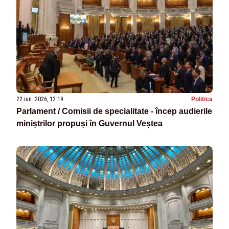
22 iun. 2026, 12:19
Politica
Parlament / Comisii de specialitate - încep audierile
miniștrilor propuși în Guvernul Veștea