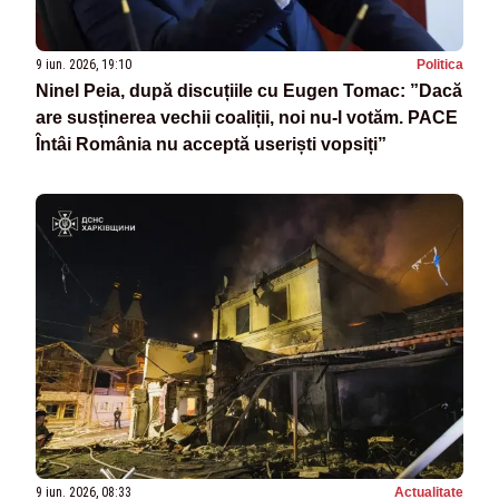
9 iun. 2026, 19:10
Politica
Ninel Peia, după discuțiile cu Eugen Tomac: ”Dacă
are susținerea vechii coaliții, noi nu-l votăm. PACE
Întâi România nu acceptă useriști vopsiți”
9 iun. 2026, 08:33
Actualitate