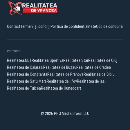
Contact
Termeni și condiții
Politică de confidențialitate
Cod de conduită
Parteneri:
Realitatea.NET
Realitatea Sportiva
Realitatea Star
Realitatea de Cluj
Realitatea de Calarasi
Realitatea de Buzau
Realitatea de Oradea
Realitatea de Constanta
Realitatea de Prahova
Realitatea de Sibiu
Realitatea de Satu Mare
Realitatea de Ilfov
Realitatea de Iasi
Realitatea de Tulcea
Realitatea de Hunedoara
© 2026 PHG Media Invest LLC
Facebook
YouTube