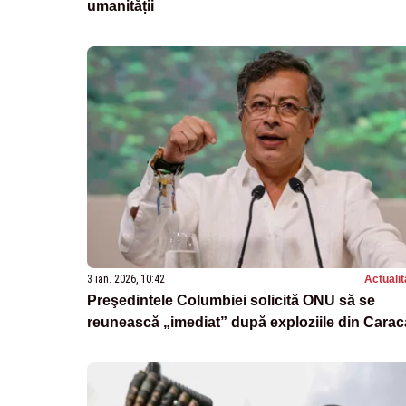
umanității
3 ian. 2026, 10:42
Actualit
Preşedintele Columbiei solicită ONU să se
reunească „imediat” după exploziile din Cara