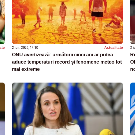
ate
2 iun. 2026, 14:10
Actualitate
2 i
ONU avertizează: următorii cinci ani ar putea
Re
aduce temperaturi record și fenomene meteo tot
ON
mai extreme
no
N