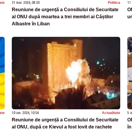
ate
31 mar. 2026, 08:03
Politica
11 
Reuniune de urgență a Consiliului de Securitate
ON
al ONU după moartea a trei membri ai Căștilor
ur
Albastre în Liban
ate
10 ian. 2026, 10:56
Actualitate
5 i
Reuniune de urgență a Consiliului de Securitate
ON
al ONU, după ce Kievul a fost lovit de rachete
în