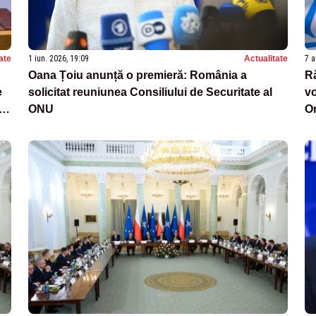
ate
1 iun. 2026, 19:09
Actualitate
7 a
Oana Țoiu anunță o premieră: România a
Ră
e
solicitat reuniunea Consiliului de Securitate al
vo
ci
ONU
O