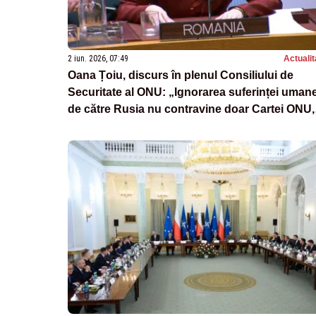
2 iun. 2026, 07:49
Actualit
Oana Țoiu, discurs în plenul Consiliului de
Securitate al ONU: „Ignorarea suferinței uman
de către Rusia nu contravine doar Cartei ONU, 
ignoră efortul celor care au dorit să ne apropie
de pace”