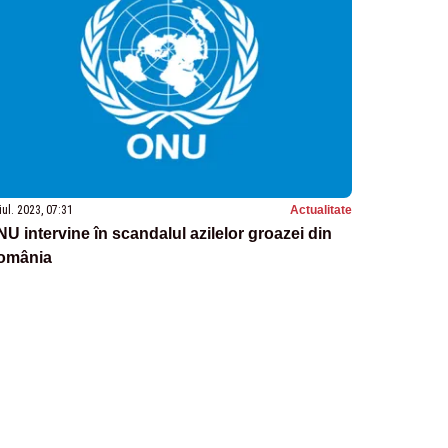
iul. 2023, 07:31
Actualitate
U intervine în scandalul azilelor groazei din
omânia