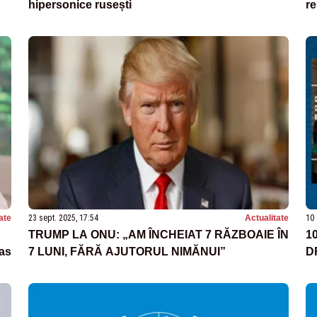
hipersonice rusești
re
ate
23 sept. 2025, 17:54
Actualitate
10 
TRUMP LA ONU: „AM ÎNCHEIAT 7 RĂZBOAIE ÎN
1
cas
7 LUNI, FĂRĂ AJUTORUL NIMĂNUI”
D