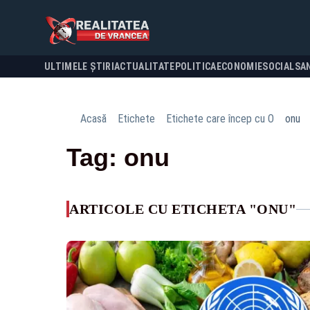
ULTIMELE ȘTIRI
ACTUALITATE
POLITICA
ECONOMIE
SOCIAL
SA
Acasă
Etichete
Etichete care încep cu O
onu
Tag: onu
ARTICOLE CU ETICHETA "ONU"