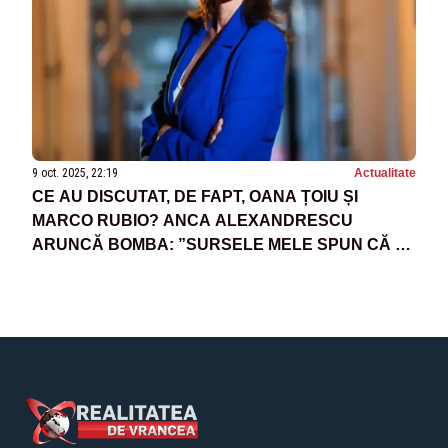
9 oct. 2025, 22:19
Actualitate
CE AU DISCUTAT, DE FAPT, OANA ȚOIU ȘI
MARCO RUBIO? ANCA ALEXANDRESCU
ARUNCĂ BOMBA: ”SURSELE MELE SPUN CĂ S-
AU EXPRIMAT ȘI NIȘTE ÎNGRIJORĂRI ÎN
LEGĂTURĂ CU LIBERTATEA DE EXPRIMARE”