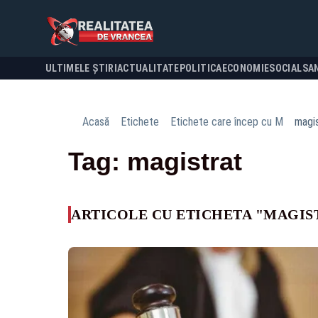
ULTIMELE ȘTIRI
ACTUALITATE
POLITICA
ECONOMIE
SOCIAL
SA
Acasă
Etichete
Etichete care încep cu M
magi
Tag: magistrat
ARTICOLE CU ETICHETA "MAGIS