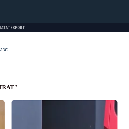
NATATE
SPORT
strat
TRAT"