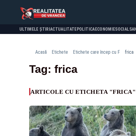
ULTIMELE ȘTIRI
ACTUALITATE
POLITICA
ECONOMIE
SOCIAL
SA
Acasă
Etichete
Etichete care încep cu F
frica
Tag: frica
ARTICOLE CU ETICHETA "FRICA"