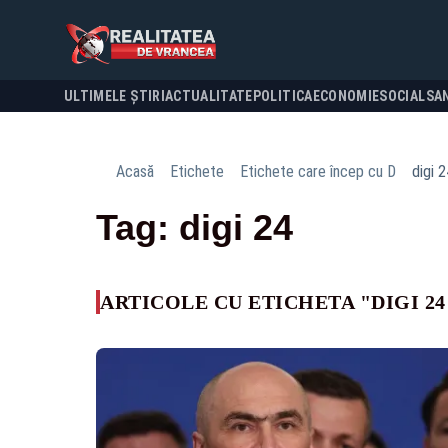
ULTIMELE ȘTIRI
ACTUALITATE
POLITICA
ECONOMIE
SOCIAL
SA
Acasă
Etichete
Etichete care încep cu D
digi 2
Tag: digi 24
ARTICOLE CU ETICHETA "DIGI 24