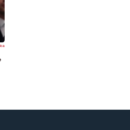
tica
e