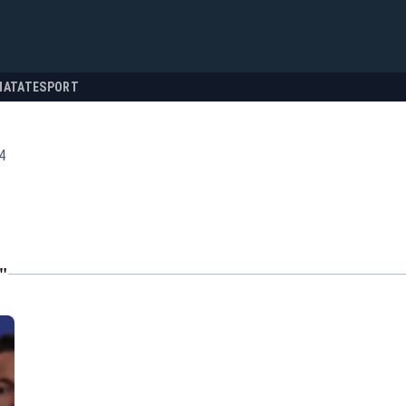
NATATE
SPORT
4
"