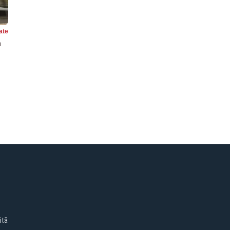
ate
n
ită