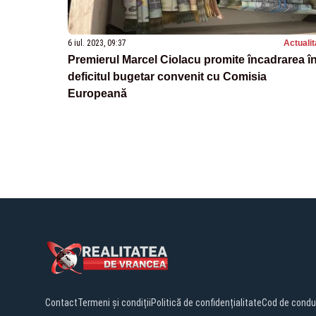
6 iul. 2023, 09:37
Actualit
Premierul Marcel Ciolacu promite încadrarea î
deficitul bugetar convenit cu Comisia
Europeană
Contact
Termeni și condiții
Politică de confidențialitate
Cod de condu