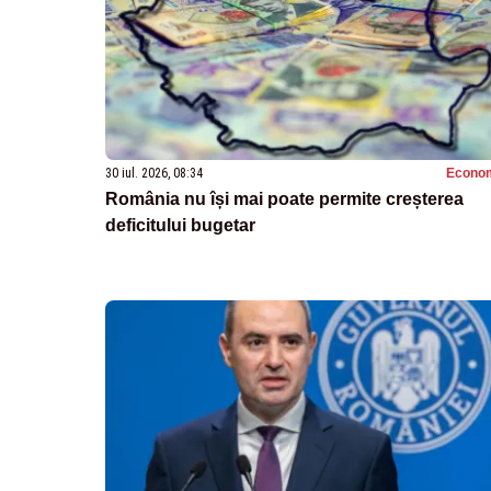
30 iul. 2026, 08:34
Econo
România nu își mai poate permite creșterea
deficitului bugetar