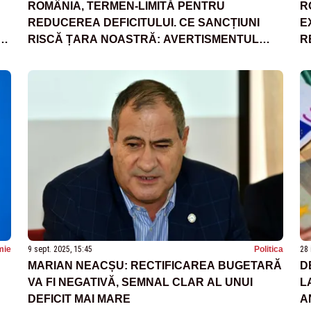
ROMÂNIA, TERMEN-LIMITĂ PENTRU
R
REDUCEREA DEFICITULUI. CE SANCȚIUNI
E
RISCĂ ȚARA NOASTRĂ: AVERTISMENTUL
R
UNUI FOST PREMIER
mie
9 sept. 2025, 15:45
Politica
28 
MARIAN NEACȘU: RECTIFICAREA BUGETARĂ
D
VA FI NEGATIVĂ, SEMNAL CLAR AL UNUI
L
DEFICIT MAI MARE
A