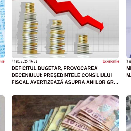
mie
4 feb. 2025, 16:52
Economie
3 i
DEFICITUL BUGETAR, PROVOCAREA
M
DECENIULUI: PREȘEDINTELE CONSILIULUI
M
FISCAL AVERTIZEAZĂ ASUPRA ANIILOR GREI
CE URMEAZĂ: „NE-A TRECUT GLONȚUL PE
LA URECHE, DAR PERICOLUL NU A TRECUT”