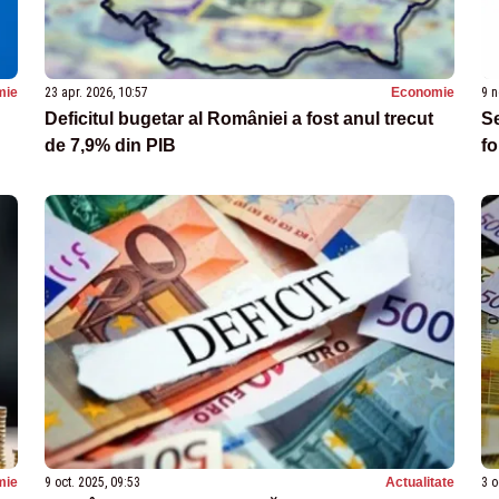
mie
23 apr. 2026, 10:57
Economie
9 n
Deficitul bugetar al României a fost anul trecut
Se
de 7,9% din PIB
fo
mie
9 oct. 2025, 09:53
Actualitate
3 o