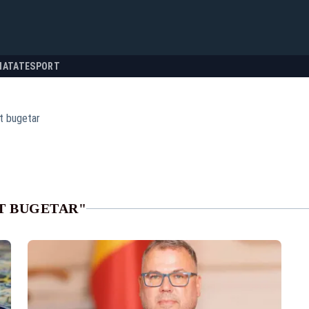
NATATE
SPORT
it bugetar
IT BUGETAR"