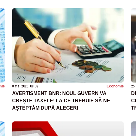
mie
8 mai 2025, 08:02
Economie
25 
AVERTISMENT BNR: NOUL GUVERN VA
D
CREȘTE TAXELE! LA CE TREBUIE SĂ NE
C
AȘTEPTĂM DUPĂ ALEGERI
T
M