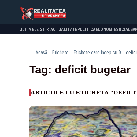
ULTIMELE ȘTIRI
ACTUALITATE
POLITICA
ECONOMIE
SOCIAL
SA
Acasă
Etichete
Etichete care încep cu D
defic
Tag: deficit bugetar
ARTICOLE CU ETICHETA "DEFIC