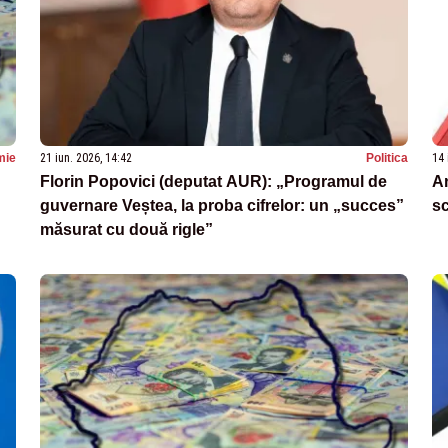
mie
21 iun. 2026, 14:42
Politica
14 
Florin Popovici (deputat AUR): „Programul de
A
guvernare Veștea, la proba cifrelor: un „succes”
sc
măsurat cu două rigle”