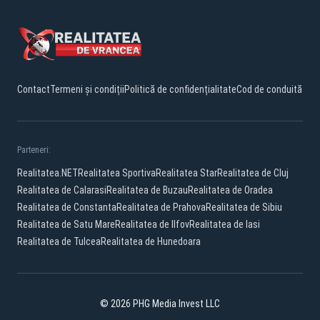
Contact
Termeni și condiții
Politică de confidențialitate
Cod de conduită
Parteneri:
Realitatea.NET
Realitatea Sportiva
Realitatea Star
Realitatea de Cluj
Realitatea de Calarasi
Realitatea de Buzau
Realitatea de Oradea
Realitatea de Constanta
Realitatea de Prahova
Realitatea de Sibiu
Realitatea de Satu Mare
Realitatea de Ilfov
Realitatea de Iasi
Realitatea de Tulcea
Realitatea de Hunedoara
© 2026 PHG Media Invest LLC
Facebook
YouTube