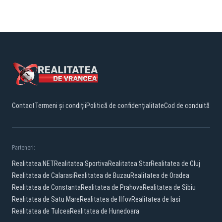
STATULUI ROMÂN”
Contact
Termeni și condiții
Politică de confidențialitate
Cod de conduită
Parteneri:
Realitatea.NET
Realitatea Sportiva
Realitatea Star
Realitatea de Cluj
Realitatea de Calarasi
Realitatea de Buzau
Realitatea de Oradea
Realitatea de Constanta
Realitatea de Prahova
Realitatea de Sibiu
Realitatea de Satu Mare
Realitatea de Ilfov
Realitatea de Iasi
Realitatea de Tulcea
Realitatea de Hunedoara