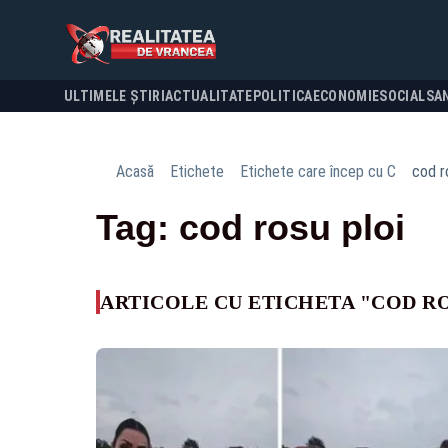
ULTIMELE ȘTIRI
ACTUALITATE
POLITICA
ECONOMIE
SOCIAL
SA
Acasă
Etichete
Etichete care încep cu C
cod r
Tag: cod rosu ploi
ARTICOLE CU ETICHETA "COD RO