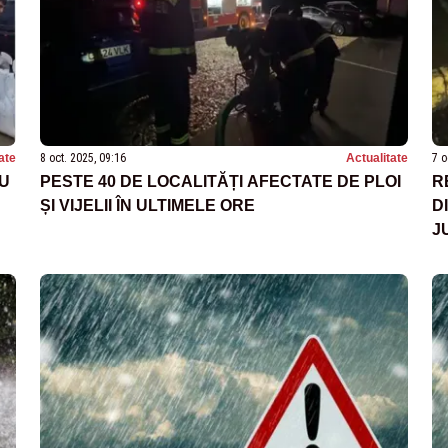
ate
8 oct. 2025, 09:16
Actualitate
7 o
U
PESTE 40 DE LOCALITĂȚI AFECTATE DE PLOI
R
ȘI VIJELII ÎN ULTIMELE ORE
D
J
T