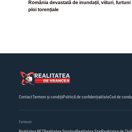
România devastată de inundații, viituri, furtuni 
ploi torențiale
Contact
Termeni și condiții
Politică de confidențialitate
Cod de condu
Parteneri:
Realitatea.NET
Realitatea Sportiva
Realitatea Star
Realitatea de Cluj