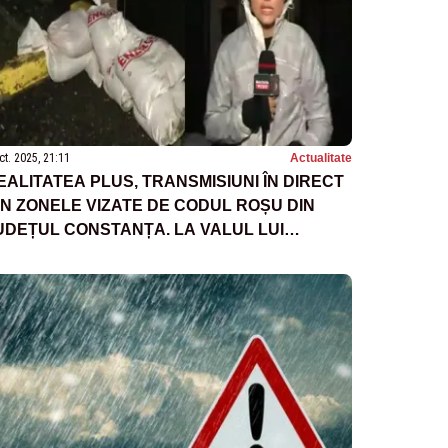
ct. 2025, 21:11
Actualitate
EALITATEA PLUS, TRANSMISIUNI ÎN DIRECT
IN ZONELE VIZATE DE CODUL ROȘU DIN
UDEȚUL CONSTANȚA. LA VALUL LUI
RAIAN, OAMENII SE TEM DE CE E MAI RĂU