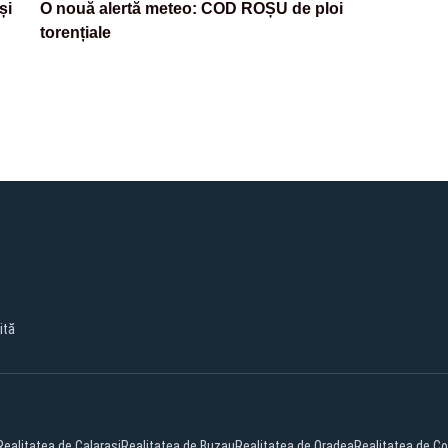
și
O nouă alertă meteo: COD ROȘU de ploi
torențiale
ită
Realitatea de Calarasi
Realitatea de Buzau
Realitatea de Oradea
Realitatea de C