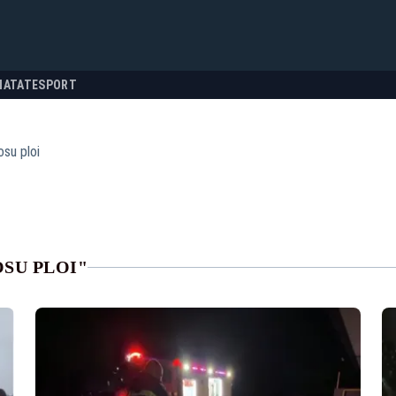
NATATE
SPORT
osu ploi
SU PLOI"