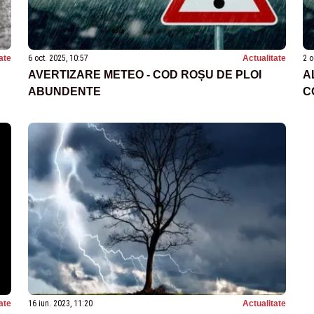
ate
6 oct. 2025, 10:57
Actualitate
2 o
AVERTIZARE METEO - COD ROȘU DE PLOI
A
ABUNDENTE
C
ate
16 iun. 2023, 11:20
Actualitate