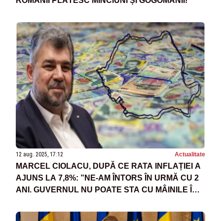
ROMÂNII PLĂTESC MINCIUNI ȘI GOGOMĂNII!
12 aug. 2025, 17:12
Actualitate
MARCEL CIOLACU, DUPĂ CE RATA INFLAȚIEI A
AJUNS LA 7,8%: ”NE-AM ÎNTORS ÎN URMĂ CU 2
ANI. GUVERNUL NU POATE STA CU MÂINILE ÎN
SÂN”