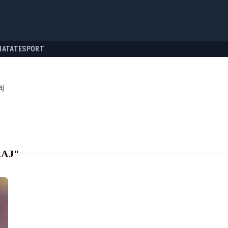
NATATE
SPORT
aj
RAJ"