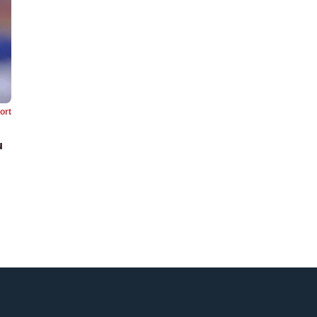
ort
u