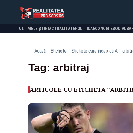
ULTIMELE ȘTIRI
ACTUALITATE
POLITICA
ECONOMIE
SOCIAL
SA
Acasă
Etichete
Etichete care încep cu A
arbitr
Tag: arbitraj
ARTICOLE CU ETICHETA "ARBIT