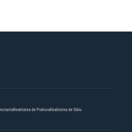
onstanta
Realitatea de Prahova
Realitatea de Sibiu