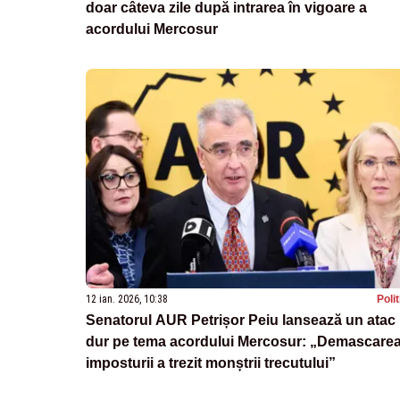
doar câteva zile după intrarea în vigoare a
acordului Mercosur
12 ian. 2026, 10:38
Poli
Senatorul AUR Petrișor Peiu lansează un atac
dur pe tema acordului Mercosur: „Demascare
imposturii a trezit monștrii trecutului”