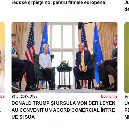
reduse și piețe noi pentru firmele europene
Ju
de
tica
28 iul. 2025, 08:25
Economie
26 
DONALD TRUMP ȘI URSULA VON DER LEYEN
U
a
AU CONVENIT UN ACORD COMERCIAL ÎNTRE
P
UE ȘI SUA
M