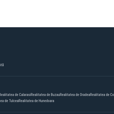
ită
Realitatea de Calarasi
Realitatea de Buzau
Realitatea de Oradea
Realitatea de C
tea de Tulcea
Realitatea de Hunedoara