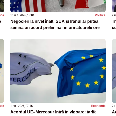
tica
13 iun. 2026, 18:04
Politica
2 i
e
Negocieri la nivel înalt: SUA și Iranul ar putea
Tr
semna un acord preliminar în următoarele ore
cu
ate
1 mai 2026, 07:46
Economie
21 
Acordul UE–Mercosur intră în vigoare: tarife
A