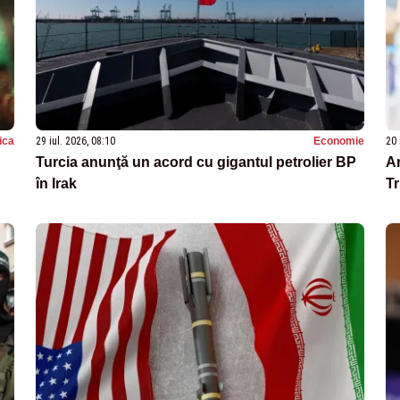
tica
29 iul. 2026, 08:10
Economie
20 
Turcia anunţă un acord cu gigantul petrolier BP
An
în Irak
T