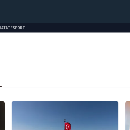
NATATE
SPORT
"