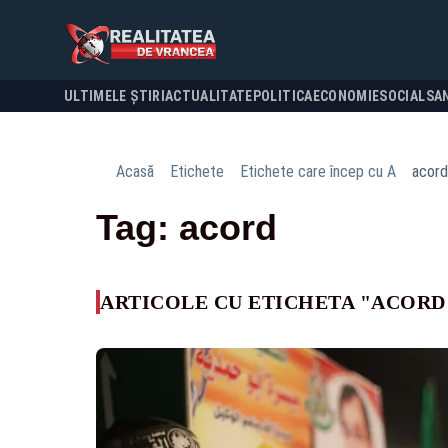
ULTIMELE ȘTIRI
ACTUALITATE
POLITICA
ECONOMIE
SOCIAL
SA
Acasă
Etichete
Etichete care încep cu A
acord
Tag: acord
ARTICOLE CU ETICHETA "ACORD