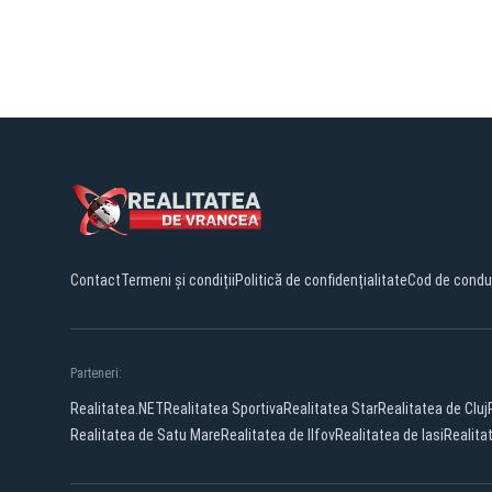
Contact
Termeni și condiții
Politică de confidențialitate
Cod de condu
Parteneri:
Realitatea.NET
Realitatea Sportiva
Realitatea Star
Realitatea de Cluj
Realitatea de Satu Mare
Realitatea de Ilfov
Realitatea de Iasi
Realita